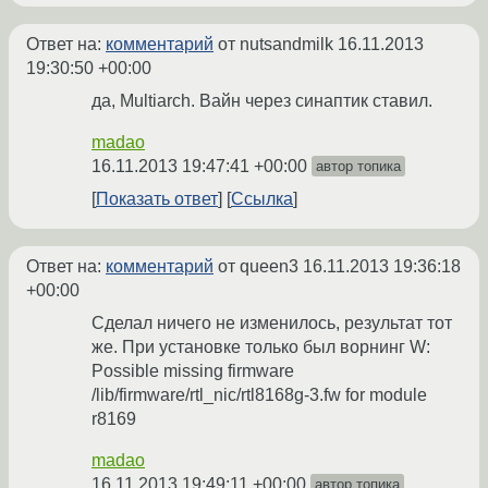
Ответ на:
комментарий
от nutsandmilk
16.11.2013
19:30:50 +00:00
да, Multiarch. Вайн через синаптик ставил.
madao
16.11.2013 19:47:41 +00:00
автор топика
Показать ответ
Ссылка
Ответ на:
комментарий
от queen3
16.11.2013 19:36:18
+00:00
Сделал ничего не изменилось, результат тот
же. При установке только был ворнинг W:
Possible missing firmware
/lib/firmware/rtl_nic/rtl8168g-3.fw for module
r8169
madao
16.11.2013 19:49:11 +00:00
автор топика