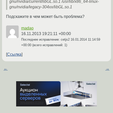
gnu/nvidia/current/libGL.so.1 /usr/lib/x86_64-linux-
gnu/nvidia/legacy-304xx/libGL.so.1
Подскажите в чем может быть проблема?
madao
16.11.2013 19:21:11 +00:00
Последнее исправление: cetjs2
16.01.2014 11:14:59
+00:00
(всего исправлений: 1)
Ссылка
←
→