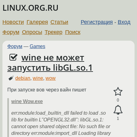
LINUX.ORG.RU
Новости
Галерея
Статьи
Регистрация
-
Вход
Форум
Опросы
Трекер
Поиск
Форум
—
Games
wine не может
запустить libGL.so.1
debian
,
wine
,
wow
При запуске вов через вайн пишет
0
wine Wow.exe
err:module:load_builtin_dll failed to load .so
1
lib for builtin L"OPENGL32.dll": libGL.so.1:
cannot open shared object file: No such file or
directory err:module:import_dll Loading library