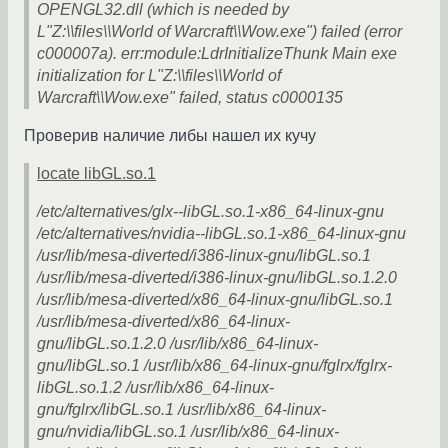
OPENGL32.dll (which is needed by
L"Z:\\files\\World of Warcraft\\Wow.exe") failed (error
c000007a). err:module:LdrInitializeThunk Main exe
initialization for L"Z:\\files\\World of
Warcraft\\Wow.exe" failed, status c0000135
Проверив наличие либы нашел их кучу
locate libGL.so.1
/etc/alternatives/glx--libGL.so.1-x86_64-linux-gnu
/etc/alternatives/nvidia--libGL.so.1-x86_64-linux-gnu
/usr/lib/mesa-diverted/i386-linux-gnu/libGL.so.1
/usr/lib/mesa-diverted/i386-linux-gnu/libGL.so.1.2.0
/usr/lib/mesa-diverted/x86_64-linux-gnu/libGL.so.1
/usr/lib/mesa-diverted/x86_64-linux-
gnu/libGL.so.1.2.0 /usr/lib/x86_64-linux-
gnu/libGL.so.1 /usr/lib/x86_64-linux-gnu/fglrx/fglrx-
libGL.so.1.2 /usr/lib/x86_64-linux-
gnu/fglrx/libGL.so.1 /usr/lib/x86_64-linux-
gnu/nvidia/libGL.so.1 /usr/lib/x86_64-linux-