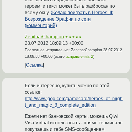
героем, и текст может быть разбросан по
всему окну.
Желаю поиграть в Heroes III:
Возрождение Эрафии по сети
(комментарий)
ZenitharChampion
★★★★★
28.07.2012 18:09:13 +00:00
Последнее исправление: ZenitharChampion
28.07.2012
18:09:58 +00:00
(всего
исправлений: 2
)
Ссылка
Если интересно, купить можно по этой
ссылке:
http://www.gog.com/gamecard/heroes_of_migh
t_and_magic_3_complete_edition
Ежели нет банковской карты, можешь Qiwi
Visa Virtual использовать - прямо терминале
покупаешь и тебе SMS-сообщением