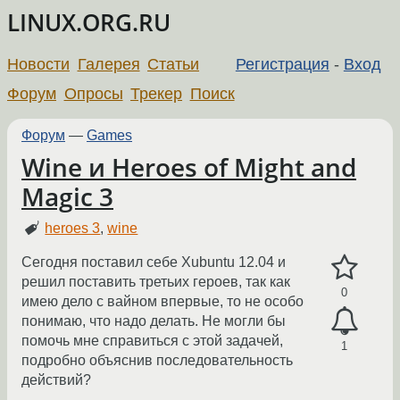
LINUX.ORG.RU
Новости
Галерея
Статьи
Регистрация
-
Вход
Форум
Опросы
Трекер
Поиск
Форум
—
Games
Wine и Heroes of Might and
Magic 3
heroes 3
,
wine
Сегодня поставил себе Xubuntu 12.04 и
решил поставить третьих героев, так как
0
имею дело с вайном впервые, то не особо
понимаю, что надо делать. Не могли бы
помочь мне справиться с этой задачей,
1
подробно объяснив последовательность
действий?