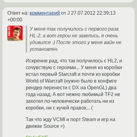
Ответ на:
комментарий
от J
27.07.2012 22:39:13
+00:00
У меня так получилось с первого раза
HL-2, а вот герои не завелись, я очень
удивился -) После этого у меня вайн не
установлен.
Искренне рад, что так получилось с HL2, и
сочувствую с героями... У меня из коробки
встал первый Starcraft и почти из коробки
World of Warcraft (нужно было в конфиге
рендер перенести с DX на OpenGL) два
года назад. А вот нежно любимый TF2 не
захотел по-человечески работать ни из
коробки, ни с кучей правок... (
Так что жду VCMI и порт Steam и игр на
движке Source =)