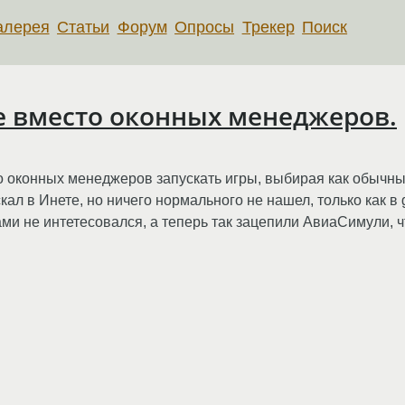
алерея
Статьи
Форум
Опросы
Трекер
Поиск
ке вместо оконных менеджеров.
то оконных менеджеров запускать игры, выбирая как обыч
ал в Инете, но ничего нормального не нашел, только как в g
ми не интетесовался, а теперь так зацепили АвиаСимули, чт