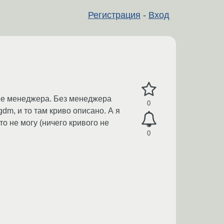
Регистрация
-
Вход
ные менеджера. Без менеджера
0
dm, и то там криво описано. А я
о не могу (ничего кривого не
0