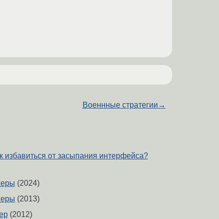
Военнные стратегии
→
ак избавиться от засыпания интерфейса?
жеры
(2024)
жеры
(2013)
ер
(2012)