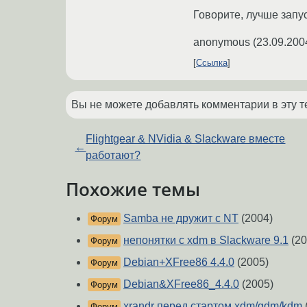
Говорите, лучше запуст
anonymous
(
23.09.200
Ссылка
Вы не можете добавлять комментарии в эту т
Flightgear & NVidia & Slackware вместе
←
работают?
Похожие темы
Samba не дружит с NT
(2004)
Форум
непонятки с xdm в Slackware 9.1
(20
Форум
Debian+XFree86 4.4.0
(2005)
Форум
Debian&XFree86_4.4.0
(2005)
Форум
xrandr перед стартом xdm/gdm/kdm
Форум