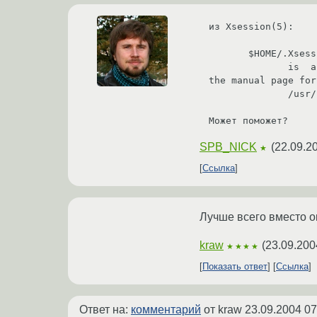
из Xsession(5):

       $HOME/.Xsession

              is  a  sequence  of  commands  invoking  X  clients  (or  a session manager such as xsm(1x)).  See 
the manual page for
              /usr/share/doc/xfree86-common/examples/xsession for tips on writing an .Xsession file.

Может поможет?
SPB_NICK
(
22.09.2
★
Ссылка
Лучше всего вместо ок
kraw
(
23.09.200
★★★★
Показать ответ
Ссылка
Ответ на:
комментарий
от kraw
23.09.2004 07