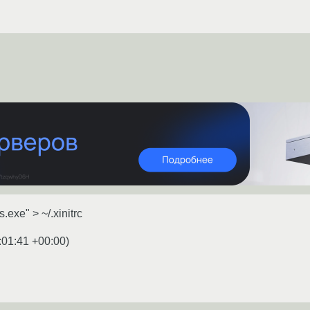
s.exe" > ~/.xinitrc
:01:41 +00:00
)