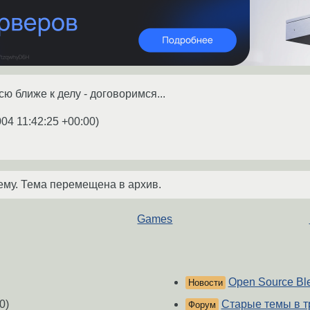
сю ближе к делу - договоримся...
004 11:42:25 +00:00
)
ему. Тема перемещена в архив.
Games
Open Source Bl
Новости
0)
Старые темы в т
Форум