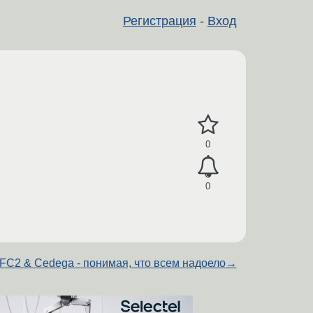
Регистрация
-
Вход
0
0
FC2 & Cedega - понимая, что всем надоело
→