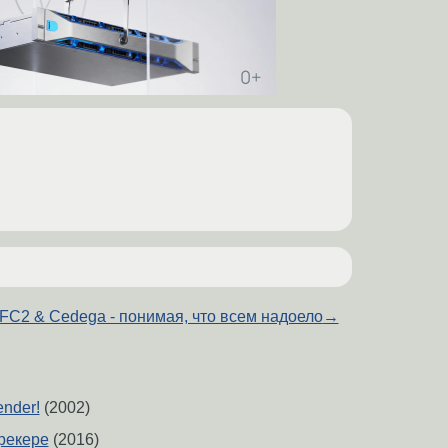
FC2 & Cedega - понимая, что всем надоело
→
ender!
(2002)
рекере
(2016)