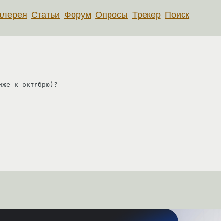
алерея
Статьи
Форум
Опросы
Трекер
Поиск
иже к октябрю)?