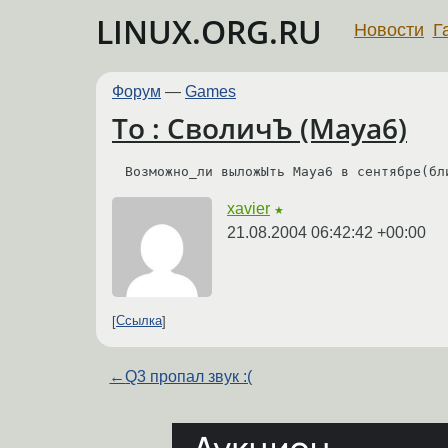
LINUX.ORG.RU
Новости
Г
Форум
—
Games
To : СволичЪ (Maya6)
Возможно_ли выложЫть Maya6 в сентябре(бл
xavier
★
21.08.2004 06:42:42 +00:00
Ссылка
←
Q3 пропал звук :(