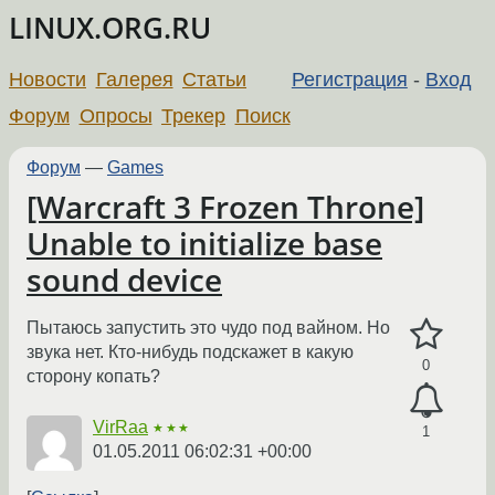
LINUX.ORG.RU
Новости
Галерея
Статьи
Регистрация
-
Вход
Форум
Опросы
Трекер
Поиск
Форум
—
Games
[Warcraft 3 Frozen Throne]
Unable to initialize base
sound device
Пытаюсь запустить это чудо под вайном. Но
звука нет. Кто-нибудь подскажет в какую
0
сторону копать?
VirRaa
★★★
1
01.05.2011 06:02:31 +00:00