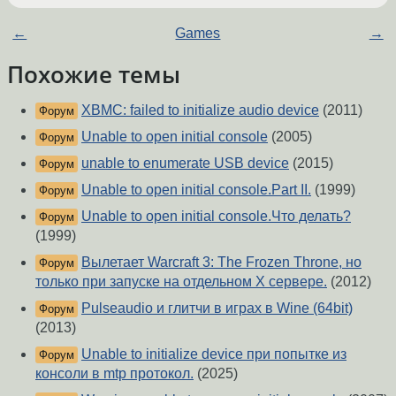
←
Games
→
Похожие темы
XBMC: failed to initialize audio device
(2011)
Форум
Unable to open initial console
(2005)
Форум
unable to enumerate USB device
(2015)
Форум
Unable to open initial console.Part II.
(1999)
Форум
Unable to open initial console.Что делать?
Форум
(1999)
Вылетает Warcraft 3: The Frozen Throne, но
Форум
только при запуске на отдельном X сервере.
(2012)
Pulseaudio и глитчи в играх в Wine (64bit)
Форум
(2013)
Unable to initialize device при попытке из
Форум
консоли в mtp протокол.
(2025)