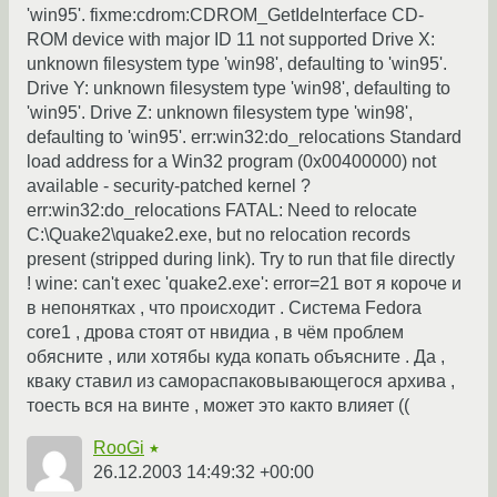
'win95'. fixme:cdrom:CDROM_GetIdeInterface CD-
ROM device with major ID 11 not supported Drive X:
unknown filesystem type 'win98', defaulting to 'win95'.
Drive Y: unknown filesystem type 'win98', defaulting to
'win95'. Drive Z: unknown filesystem type 'win98',
defaulting to 'win95'. err:win32:do_relocations Standard
load address for a Win32 program (0x00400000) not
available - security-patched kernel ?
err:win32:do_relocations FATAL: Need to relocate
C:\Quake2\quake2.exe, but no relocation records
present (stripped during link). Try to run that file directly
! wine: can't exec 'quake2.exe': error=21 вот я короче и
в непонятках , что происходит . Система Fedora
core1 , дрова стоят от нвидиа , в чём проблем
обясните , или хотябы куда копать объясните . Да ,
кваку ставил из самораспаковывающегося архива ,
тоесть вся на винте , может это както влияет ((
RooGi
★
26.12.2003 14:49:32 +00:00