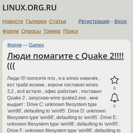
LINUX.ORG.RU
Новости
Галерея
Статьи
Регистрация
-
Вход
Форум
Опросы
Трекер
Поиск
Форум
—
Games
Люди помагите с Quake 2!!!!
(((
Люди !!!! попогите плз , я в winex новичёк ,
вот трабл возник , короче поставил winex
0
3.2 , всё встало , офис работает , поставил
Quake 2 , запускаю wine quake2.exe , мне
выдает : Drive C: unknown filesystem type
0
'win98', defaulting to 'win95'. Drive D: unknown
filesystem type 'win98', defaulting to 'win95'. Drive E:
unknown filesystem type 'win98', defaulting to 'win95'.
Drive F: unknown filesystem type 'win98', defaulting to