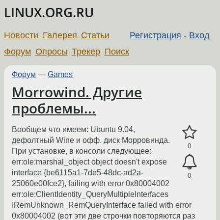
LINUX.ORG.RU
Новости
Галерея
Статьи
Регистрация
-
Вход
Форум
Опросы
Трекер
Поиск
Форум
—
Games
Morrowind. Другие
проблемы...
Вообщем что имеем: Ubuntu 9.04,
дефолтный Wine и офф. диск Морровинда.
0
При установке, в консоли следующее:
err:ole:marshal_object object doesn't expose
interface {be6115a1-7de5-48dc-ad2a-
0
25060e00fce2}, failing with error 0x80004002
err:ole:ClientIdentity_QueryMultipleInterfaces
IRemUnknown_RemQueryInterface failed with error
0x80004002 (вот эти две строчки повторяются раз