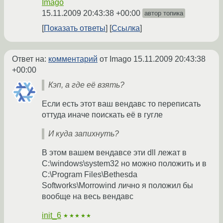
Imago
15.11.2009 20:43:38 +00:00
автор топика
Показать ответы
Ссылка
Ответ на:
комментарий
от Imago
15.11.2009 20:43:38
+00:00
Кэп, а где её взять?
Если есть этот ваш вендавс то переписать
оттуда иначе поискать её в гугле
И куда запихнуть?
В этом вашем вендавсе эти dll лежат в
C:\windows\system32 но можно положить и в
C:\Program Files\Bethesda
Softworks\Morrowind лично я положил бы
вообще на весь вендавс
init_6
★★★★★