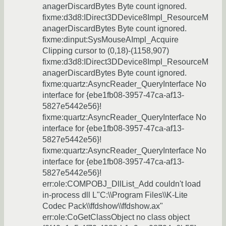
anagerDiscardBytes Byte count ignored.
fixme:d3d8:IDirect3DDevice8Impl_ResourceM
anagerDiscardBytes Byte count ignored.
fixme:dinput:SysMouseAImpl_Acquire
Clipping cursor to (0,18)-(1158,907)
fixme:d3d8:IDirect3DDevice8Impl_ResourceM
anagerDiscardBytes Byte count ignored.
fixme:quartz:AsyncReader_QueryInterface No
interface for {ebe1fb08-3957-47ca-af13-
5827e5442e56}!
fixme:quartz:AsyncReader_QueryInterface No
interface for {ebe1fb08-3957-47ca-af13-
5827e5442e56}!
fixme:quartz:AsyncReader_QueryInterface No
interface for {ebe1fb08-3957-47ca-af13-
5827e5442e56}!
err:ole:COMPOBJ_DllList_Add couldn't load
in-process dll L"C:\\Program Files\\K-Lite
Codec Pack\\ffdshow\\ffdshow.ax"
err:ole:CoGetClassObject no class object