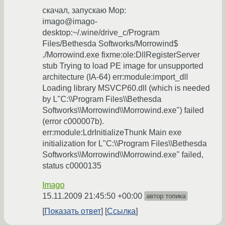
скачал, запускаю Мор:
imago@imago-
desktop:~/.wine/drive_c/Program
Files/Bethesda Softworks/Morrowind$
./Morrowind.exe fixme:ole:DllRegisterServer
stub Trying to load PE image for unsupported
architecture (IA-64) err:module:import_dll
Loading library MSVCP60.dll (which is needed
by L"C:\\Program Files\\Bethesda
Softworks\\Morrowind\\Morrowind.exe") failed
(error c000007b).
err:module:LdrInitializeThunk Main exe
initialization for L"C:\\Program Files\\Bethesda
Softworks\\Morrowind\\Morrowind.exe" failed,
status c0000135
Imago
15.11.2009 21:45:50 +00:00
автор топика
Показать ответ
Ссылка