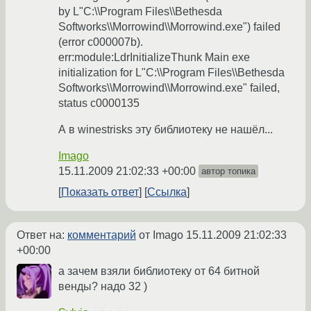
by L"C:\\Program Files\\Bethesda
Softworks\\Morrowind\\Morrowind.exe") failed
(error c000007b).
err:module:LdrInitializeThunk Main exe
initialization for L"C:\\Program Files\\Bethesda
Softworks\\Morrowind\\Morrowind.exe" failed,
status c0000135
А в winestrisks эту библиотеку не нашёл...
Imago
15.11.2009 21:02:33 +00:00
автор топика
Показать ответ
Ссылка
Ответ на:
комментарий
от Imago
15.11.2009 21:02:33
+00:00
а зачем взяли библиотеку от 64 битной
венды? надо 32 )