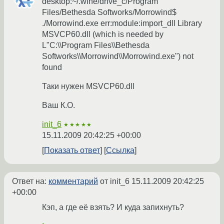
desktop:~/.wine/drive_c/Program
Files/Bethesda Softworks/Morrowind$
./Morrowind.exe err:module:import_dll Library
MSVCP60.dll (which is needed by
L"C:\\Program Files\\Bethesda
Softworks\\Morrowind\\Morrowind.exe") not
found
Таки нужен MSVCP60.dll
Ваш К.О.
init_6
★★★★★
15.11.2009 20:42:25 +00:00
Показать ответ
Ссылка
Ответ на:
комментарий
от init_6
15.11.2009 20:42:25
+00:00
Кэп, а где её взять? И куда запихнуть?