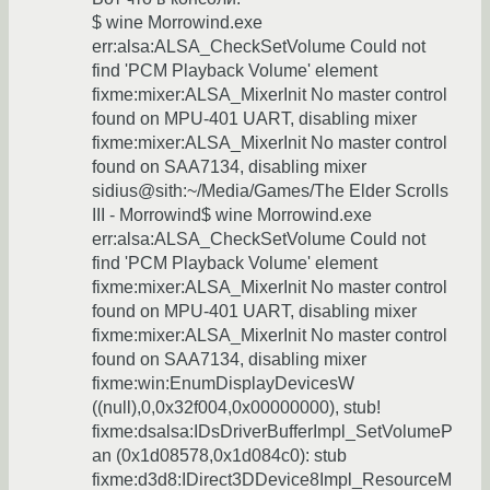
$ wine Morrowind.exe
err:alsa:ALSA_CheckSetVolume Could not
find 'PCM Playback Volume' element
fixme:mixer:ALSA_MixerInit No master control
found on MPU-401 UART, disabling mixer
fixme:mixer:ALSA_MixerInit No master control
found on SAA7134, disabling mixer
sidius@sith:~/Media/Games/The Elder Scrolls
III - Morrowind$ wine Morrowind.exe
err:alsa:ALSA_CheckSetVolume Could not
find 'PCM Playback Volume' element
fixme:mixer:ALSA_MixerInit No master control
found on MPU-401 UART, disabling mixer
fixme:mixer:ALSA_MixerInit No master control
found on SAA7134, disabling mixer
fixme:win:EnumDisplayDevicesW
((null),0,0x32f004,0x00000000), stub!
fixme:dsalsa:IDsDriverBufferImpl_SetVolumeP
an (0x1d08578,0x1d084c0): stub
fixme:d3d8:IDirect3DDevice8Impl_ResourceM