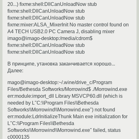
20...) fixme:shell:DllCanUnloadNow stub
fixme:shell:DllCanUnloadNow stub
fixme:shell:DllCanUnloadNow stub
fixme:mixer:ALSA_MixerInit No master control found on
A4 TECH USB2.0 PC Camera J, disabling mixer
imago@imago-desktop:/media/cdrom$
fixme:shell:DllCanUnloadNow stub
fixme:shell:DllCanUnloadNow stub
В принципе, утановка заканчивается хорошо...
Далее:
mago@imago-desktop:~/.wine/drive_c/Program
Files/Bethesda Softworks/Morrowind$ ./Morrowind.exe
err:module:import_dll Library MSVCP60.dll (which is
needed by L"C:\\Program Files\\Bethesda
Softworks\\Morrowind\\Morrowind.exe") not found
err:module:LdrInitializeThunk Main exe initialization for
L"C:\\Program Files\\Bethesda
Softworks\\Morrowind\\Morrowind.exe" failed, status
c0000135