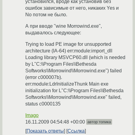
установился, вроде как установив без
ошибок зависимые от него, никаких Yes и
No потом не было.
А при вводе "wine Morrowind.exe",
выдавалось следующее:
Trying to load PE image for unsupported
architecture (IA-64) err:module:import_dll
Loading library MSVCP60.dll (which is needed
by L"C:\\Program Files\\Bethesda
Softworks\\Morrowind\\Morrowind.exe") failed
(error c000007b).
err:module:LdrInitializeThunk Main exe
initialization for L"C:\\Program Files\\Bethesda
Softworks\\Morrowind\\Morrowind.exe" failed,
status c0000135
Imago
16.11.2009 04:54:48 +00:00
автор топика
Показать ответы
Ссылка