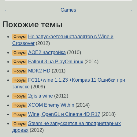
←
Games
→
Похожие темы
Не запускается инсталлятор в Wine и
Форум
Crossover
(2012)
AOE2 настройка
(2010)
Форум
Fallout 3 на PlayOnLinux
(2014)
Форум
MDK2 HD
(2011)
Форум
FC11+wine 1.1.23 +Kompas 11 Ошибки при
Форум
запуске
(2009)
2gis в wine
(2012)
Форум
XCOM Enemy Within
(2014)
Форум
Wine, OpenGL и Cinema 4D R17
(2018)
Форум
Steam не запускается на проприетарных
Форум
дровах
(2012)