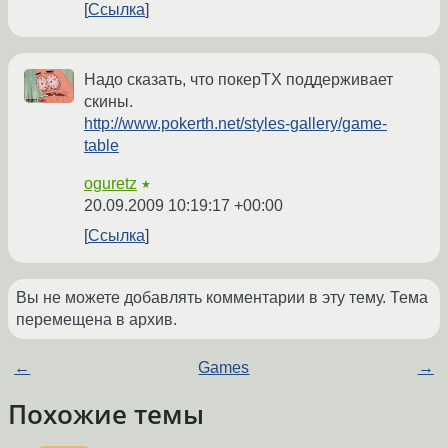
Ссылка
Надо сказать, что покерТХ поддерживает
скины.
http://www.pokerth.net/styles-gallery/game-
table
oguretz
★
20.09.2009 10:19:17 +00:00
Ссылка
Вы не можете добавлять комментарии в эту тему. Тема
перемещена в архив.
←
Games
→
Похожие темы