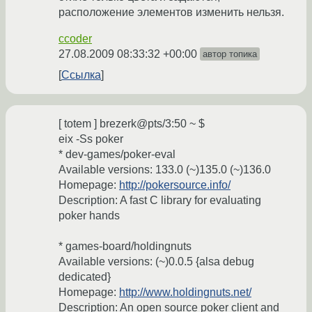
расположение элементов изменить нельзя.
ccoder
27.08.2009 08:33:32 +00:00
автор топика
Ссылка
[ totem ] brezerk@pts/3:50 ~ $
eix -Ss poker
* dev-games/poker-eval
Available versions: 133.0 (~)135.0 (~)136.0
Homepage:
http://pokersource.info/
Description: A fast C library for evaluating
poker hands
* games-board/holdingnuts
Available versions: (~)0.0.5 {alsa debug
dedicated}
Homepage:
http://www.holdingnuts.net/
Description: An open source poker client and