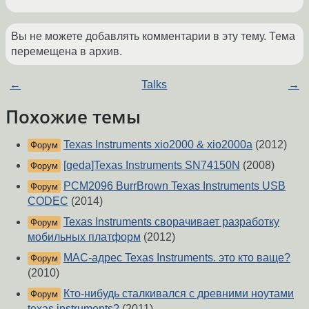
Вы не можете добавлять комментарии в эту тему. Тема
перемещена в архив.
←
Talks
→
Похожие темы
Texas Instruments xio2000 & xio2000a
(2012)
Форум
[geda]Texas Instruments SN74150N
(2008)
Форум
PCM2096 BurrBrown Texas Instruments USB
Форум
CODEC
(2014)
Texas Instruments сворачивает разработку
Форум
мобильных платформ
(2012)
MAC-адрес Texas Instruments. это кто ваще?
Форум
(2010)
Кто-нибудь сталкивался с древними ноутами
Форум
texas instruments?
(2011)