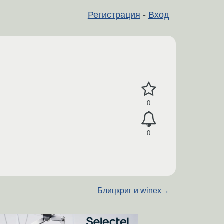
Регистрация
-
Вход
0
0
Блицкриг и winex
→