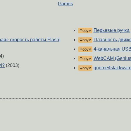
Games
Перьевые ручки.
Форум
рая» скорость работы Flash]
Плавность движе
Форум
4-канальная USB
Форум
4)
WebCAM (Genius 
Форум
vi?
(2003)
gnome4slackwar
Форум