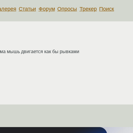
алерея
Статьи
Форум
Опросы
Трекер
Поиск
ема мышь двигается как бы рывками