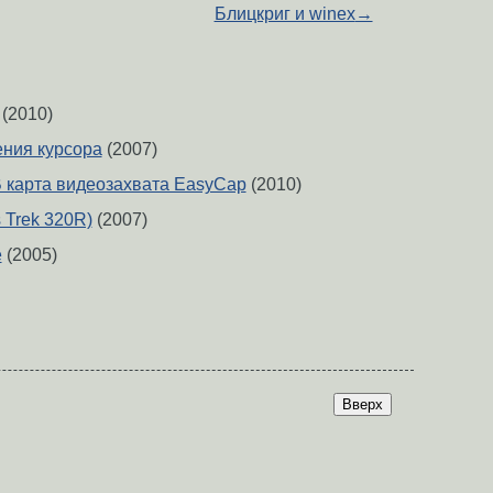
Блицкриг и winex
→
(2010)
ния курсора
(2007)
 карта видеозахвата EasyCap
(2010)
Trek 320R)
(2007)
e
(2005)
Вверх