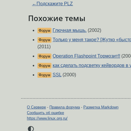
←
Подскажите PLZ
Похожие темы
Глючная мышь.
(2002)
Форум
Только у меня такое? [Жутко «быст
Форум
(2011)
Operation Flashpoint Тормозит!!
(200
Форум
как сделать подсветку кейвордов в 
Форум
SSL
(2000)
Форум
О Сервере
-
Правила форума
-
Разметка Markdown
Сообщить об ошибке
https://www.linux.org.ru/