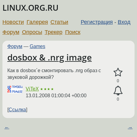
LINUX.ORG.RU
Новости
Галерея
Статьи
Регистрация
-
Вход
Форум
Опросы
Трекер
Поиск
Форум
—
Games
dosbox & .nrg image
Как в dosbox´e смонтировать .nrg образ с
звуковой дорожкой?
0
ViTeX
★★★★
13.01.2008 01:00:04 +00:00
0
Ссылка
←
→