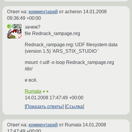
Ответ на:
комментарий
от acheron
14.01.2008
09:36:49 +00:00
зачем?
file Rednack_rampage.nrg
Rednack_rampage.nrg: UDF filesystem data
(version 1.5) 'ARS_STIX_STUDIO '
mount -t udf -o loop Rednack_rampage.nrg
/dir/
и всё.
Rumata
★★
14.01.2008 17:47:49 +00:00
Показать ответы
Ссылка
Ответ на:
комментарий
от Rumata
14.01.2008
17:47:49 +00:00