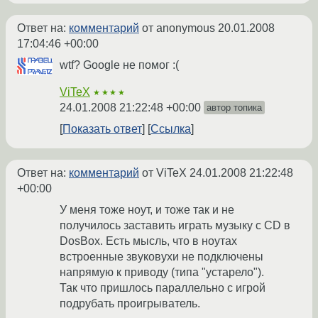
Ответ на:
комментарий
от anonymous
20.01.2008
17:04:46 +00:00
wtf? Google не помог :(
ViTeX
★★★★
24.01.2008 21:22:48 +00:00
автор топика
Показать ответ
Ссылка
Ответ на:
комментарий
от ViTeX
24.01.2008 21:22:48
+00:00
У меня тоже ноут, и тоже так и не
получилось заставить играть музыку с CD в
DosBox. Есть мысль, что в ноутах
встроенные звуковухи не подключены
напрямую к приводу (типа "устарело").
Так что пришлось параллельно с игрой
подрубать проигрыватель.