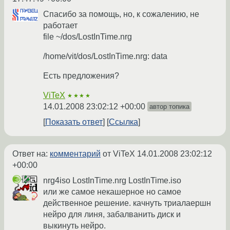
Спасибо за помощь, но, к сожалению, не
работает
file ~/dos/LostInTime.nrg
/home/vit/dos/LostInTime.nrg: data
Есть предложения?
ViTeX
★★★★
14.01.2008 23:02:12 +00:00
автор топика
Показать ответ
Ссылка
Ответ на:
комментарий
от ViTeX
14.01.2008 23:02:12
+00:00
nrg4iso LostInTime.nrg LostInTime.iso
или же самое некашерное но самое
действенное решение. качнуть триалаершн
нейро для линя, забалванить диск и
выкинуть нейро.