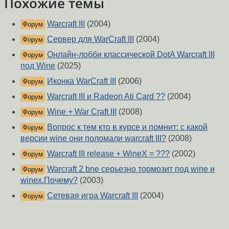
Похожие темы
Warcraft III
(2004)
Форум
Сервер для WarCraft III
(2004)
Форум
Онлайн-лобби классической DotA Warcraft III
Форум
под Wine
(2025)
Иконка WarCraft III
(2006)
Форум
Warcraft III и Radeon Ati Card ??
(2004)
Форум
Wine + War Craft III
(2008)
Форум
Вопрос к тем кто в курсе и помнит: с какой
Форум
версии wine они поломали warcraft III?
(2008)
Warcraft III release + WineX = ???
(2002)
Форум
Warcraft 2 bne серьезно тормозит под wine и
Форум
winex.Почему?
(2003)
Сетевая игра Warcraft III
(2004)
Форум