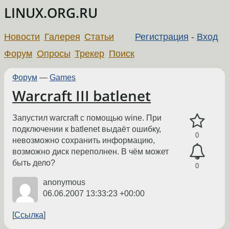
LINUX.ORG.RU
Новости
Галерея
Статьи
Регистрация
-
Вход
Форум
Опросы
Трекер
Поиск
Форум
—
Games
Warcraft III batlenet
Запустил warcraft с помощью wine. При
подключении к batlenet выдаёт ошибку,
0
невозможно сохранить информацию,
возможно диск переполнен. В чём может
быть дело?
0
anonymous
06.06.2007 13:33:23 +00:00
Ссылка