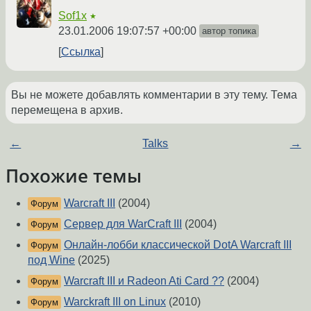
Sof1x
★
23.01.2006 19:07:57 +00:00
автор топика
Ссылка
Вы не можете добавлять комментарии в эту тему. Тема
перемещена в архив.
←
Talks
→
Похожие темы
Warcraft III
(2004)
Форум
Сервер для WarCraft III
(2004)
Форум
Онлайн-лобби классической DotA Warcraft III
Форум
под Wine
(2025)
Warcraft III и Radeon Ati Card ??
(2004)
Форум
Warckraft III on Linux
(2010)
Форум