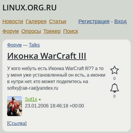
LINUX.ORG.RU
Новости
Галерея
Статьи
Регистрация
-
Вход
Форум
Опросы
Трекер
Поиск
Форум
—
Talks
Иконка WarCraft III
У кого нибуть есть Иконка WarCraft III?? а то
у меня уже установленный он есть, а иконки
0
в нутри нет. кто может поделитесь на
sofixy[гав-гав]yandex.ru
0
Sof1x
★
23.01.2006 18:46:18 +00:00
Ссылка