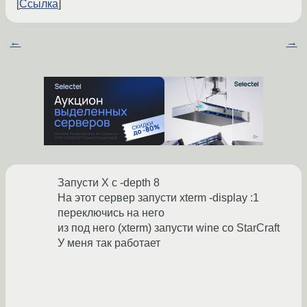
Ссылка
←
→
Запусти X с -depth 8
На этот сервер запусти xterm -display :1
переключись на него
из под него (xterm) запусти wine со StarCraft
У меня так работает