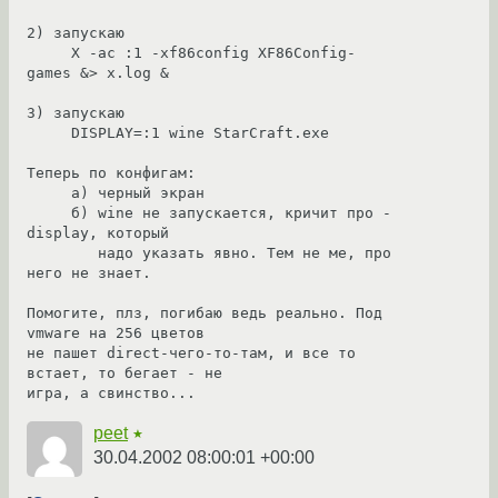
2) запускаю 

     X -ac :1 -xf86config XF86Config-
games &> x.log &

3) запускаю

     DISPLAY=:1 wine StarCraft.exe

Теперь по конфигам:

     а) черный экран

     б) wine не запускается, кричит про -
display, который

        надо указать явно. Тем не ме, про 
него не знает.

Помогите, плз, погибаю ведь реально. Под 
vmware на 256 цветов

не пашет direct-чего-то-там, и все то 
встает, то бегает - не

игра, а свинство...
peet
★
30.04.2002 08:00:01 +00:00