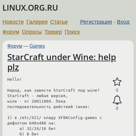
LINUX.ORG.RU
Новости
Галерея
Статьи
Регистрация
-
Вход
Форум
Опросы
Трекер
Поиск
Форум
—
Games
StarCraft under Wine: help
plz
Hello!

Народ, как завести StarCraft под wine? 
0
StarCraft - любая версия,

wine - от 20011004. Пока 
последовательность действий такая:

0
1) в /etc/X11/ кладу XF86Config-games с 
дефолтом 640x480 на:

     а) 32/24/16 бит

     б) 8 бит
