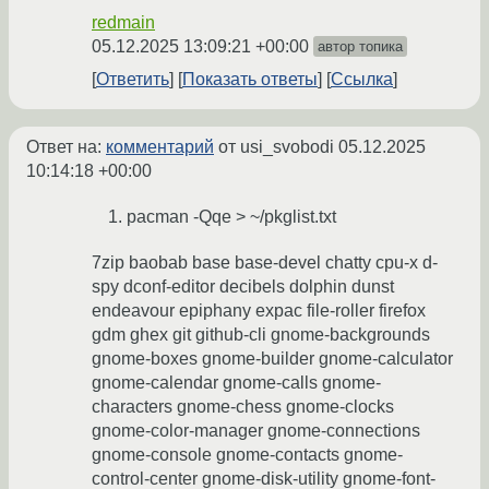
redmain
05.12.2025 13:09:21 +00:00
автор топика
Ответить
Показать ответы
Ссылка
Ответ на:
комментарий
от usi_svobodi
05.12.2025
10:14:18 +00:00
pacman -Qqe > ~/pkglist.txt
7zip baobab base base-devel chatty cpu-x d-
spy dconf-editor decibels dolphin dunst
endeavour epiphany expac file-roller firefox
gdm ghex git github-cli gnome-backgrounds
gnome-boxes gnome-builder gnome-calculator
gnome-calendar gnome-calls gnome-
characters gnome-chess gnome-clocks
gnome-color-manager gnome-connections
gnome-console gnome-contacts gnome-
control-center gnome-disk-utility gnome-font-