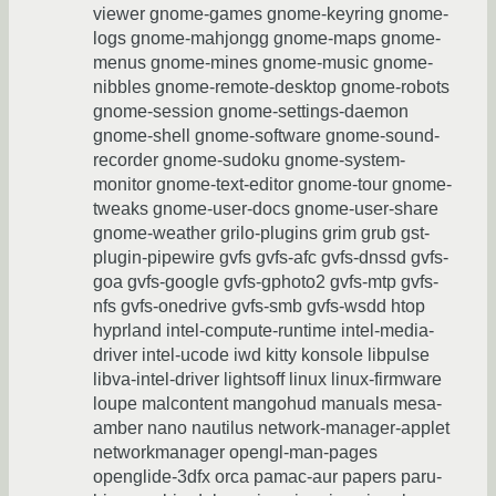
viewer gnome-games gnome-keyring gnome-
logs gnome-mahjongg gnome-maps gnome-
menus gnome-mines gnome-music gnome-
nibbles gnome-remote-desktop gnome-robots
gnome-session gnome-settings-daemon
gnome-shell gnome-software gnome-sound-
recorder gnome-sudoku gnome-system-
monitor gnome-text-editor gnome-tour gnome-
tweaks gnome-user-docs gnome-user-share
gnome-weather grilo-plugins grim grub gst-
plugin-pipewire gvfs gvfs-afc gvfs-dnssd gvfs-
goa gvfs-google gvfs-gphoto2 gvfs-mtp gvfs-
nfs gvfs-onedrive gvfs-smb gvfs-wsdd htop
hyprland intel-compute-runtime intel-media-
driver intel-ucode iwd kitty konsole libpulse
libva-intel-driver lightsoff linux linux-firmware
loupe malcontent mangohud manuals mesa-
amber nano nautilus network-manager-applet
networkmanager opengl-man-pages
openglide-3dfx orca pamac-aur papers paru-