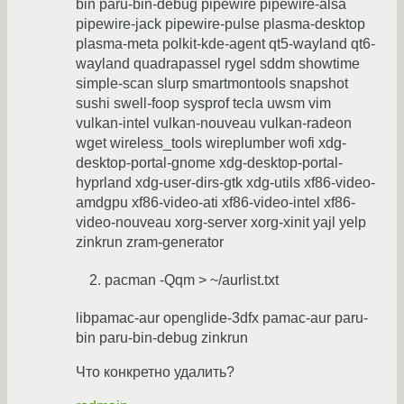
bin paru-bin-debug pipewire pipewire-alsa
pipewire-jack pipewire-pulse plasma-desktop
plasma-meta polkit-kde-agent qt5-wayland qt6-
wayland quadrapassel rygel sddm showtime
simple-scan slurp smartmontools snapshot
sushi swell-foop sysprof tecla uwsm vim
vulkan-intel vulkan-nouveau vulkan-radeon
wget wireless_tools wireplumber wofi xdg-
desktop-portal-gnome xdg-desktop-portal-
hyprland xdg-user-dirs-gtk xdg-utils xf86-video-
amdgpu xf86-video-ati xf86-video-intel xf86-
video-nouveau xorg-server xorg-xinit yajl yelp
zinkrun zram-generator
pacman -Qqm > ~/aurlist.txt
libpamac-aur openglide-3dfx pamac-aur paru-
bin paru-bin-debug zinkrun
Что конкретно удалить?