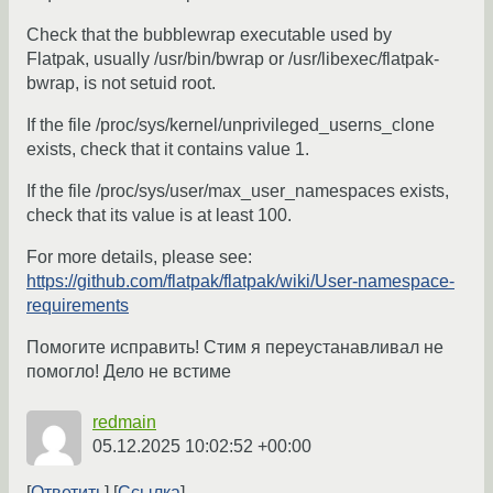
Check that the bubblewrap executable used by
Flatpak, usually /usr/bin/bwrap or /usr/libexec/flatpak-
bwrap, is not setuid root.
If the file /proc/sys/kernel/unprivileged_userns_clone
exists, check that it contains value 1.
If the file /proc/sys/user/max_user_namespaces exists,
check that its value is at least 100.
For more details, please see:
https://github.com/flatpak/flatpak/wiki/User-namespace-
requirements
Помогите исправить! Стим я переустанавливал не
помогло! Дело не встиме
redmain
05.12.2025 10:02:52 +00:00
Ответить
Ссылка