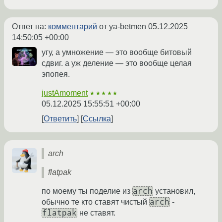
Ответ на:
комментарий
от ya-betmen
05.12.2025
14:50:05 +00:00
угу, а умножение — это вообще битовый
сдвиг. а уж деление — это вообще целая
эпопея.
justAmoment
★★★★★
05.12.2025 15:55:51 +00:00
Ответить
Ссылка
arch
flatpak
arch
по моему ты поделие из
установил,
arch
обычно те кто ставят чистый
-
flatpak
не ставят.