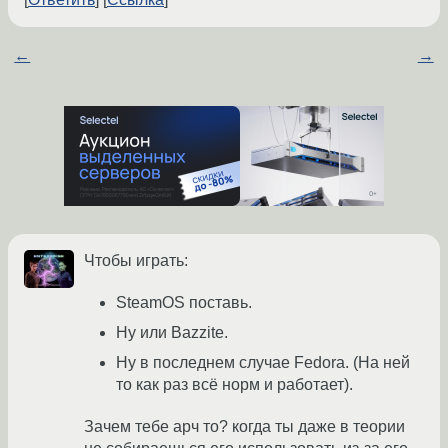
←
→
Чтобы играть:
SteamOS поставь.
Ну или Bazzite.
Ну в последнем случае Fedora. (На ней
то как раз всё норм и работает).
Зачем тебе арч то? когда ты даже в теории