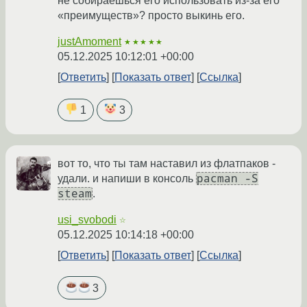
не собираешься его использовать из-за его
«преимуществ»? просто выкинь его.
justAmoment
★★★★★
05.12.2025 10:12:01 +00:00
Ответить
Показать ответ
Ссылка
1
3
вот то, что ты там наставил из флатпаков -
pacman -S
удали. и напиши в консоль
steam
.
usi_svobodi
☆
05.12.2025 10:14:18 +00:00
Ответить
Показать ответ
Ссылка
3