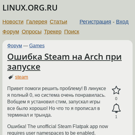
LINUX.ORG.RU
Новости
Галерея
Статьи
Регистрация
-
Вход
Форум
Опросы
Трекер
Поиск
Форум
—
Games
Ошибка Steam на Arch при
запуске
steam
Привет помоги решить проблему! В линуксе
я полный 0, но система очень понравилась.
0
Вобщем я установил стим, запускал игры
все было хорошо! Но что то я прописал в
терминал и трында.
1
Ошибка! The unofficial Steam Flatpak app now
requires user namespaces to be enabled.