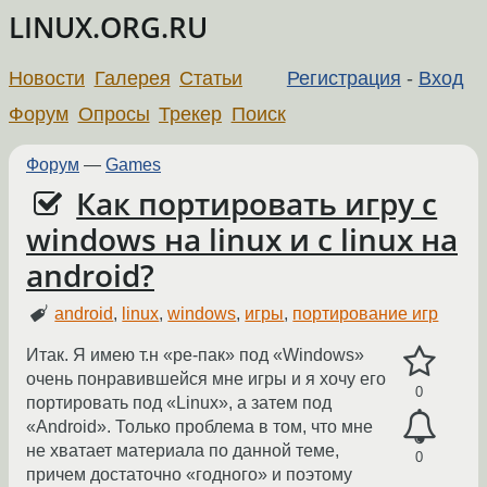
LINUX.ORG.RU
Новости
Галерея
Статьи
Регистрация
-
Вход
Форум
Опросы
Трекер
Поиск
Форум
—
Games
Как портировать игру с
windows на linux и с linux на
android?
android
,
linux
,
windows
,
игры
,
портирование игр
Итак. Я имею т.н «ре-пак» под «Windows»
очень понравившейся мне игры и я хочу его
0
портировать под «Linux», а затем под
«Android». Только проблема в том, что мне
не хватает материала по данной теме,
0
причем достаточно «годного» и поэтому