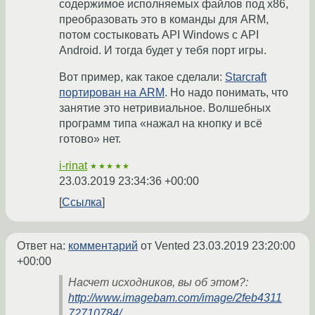
содержимое исполняемых файлов под x86,
преобразовать это в команды для ARM,
потом состыковать API Windows с API
Android. И тогда будет у тебя порт игры.
Вот пример, как такое сделали:
Starcraft
портирован на ARM
. Но надо понимать, что
занятие это нетривиальное. Волшебных
программ типа «нажал на кнопку и всё
готово» нет.
i-rinat
★★★★★
23.03.2019 23:34:36 +00:00
Ссылка
Ответ на:
комментарий
от Vented
23.03.2019 23:20:00
+00:00
Насчет исходников, вы об этом?:
http://www.imagebam.com/image/2feb4311
72710784/