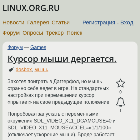
LINUX.ORG.RU
Новости
Галерея
Статьи
Регистрация
-
Вход
Форум
Опросы
Трекер
Поиск
Форум
—
Games
Курсор мыши дергается.
dosbox
,
мышь
Захотел поиграть в Даггерфол, но мышь
странно себя ведет в игре. На стандартных
0
настройках при перемещении курсор
«прыгает» на своё предыдущее положение.
1
Попробовал запускать с переменными
окружения SDL_VIDEO_X11_DGAMOUSE=0 и
SDL_VIDEO_X11_MOUSEACCEL=«1/1/100»
(отключает ускорение мыши). Вроде работает