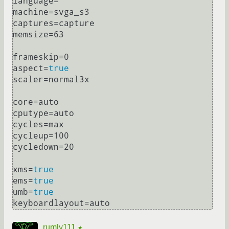
language=

machine=svga_s3

captures=capture

memsize=63

frameskip=0

aspect=
true
scaler=normal3x

core=auto

cputype=auto

cycles=max

cycleup=100

cycledown=20

xms=
true
ems=
true
umb=
true
rumly111
★