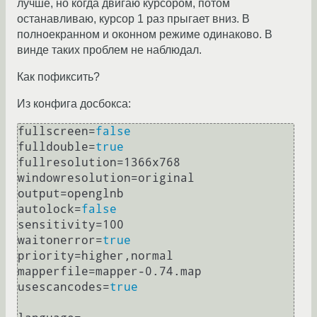
лучше, но когда двигаю курсором, потом
останавливаю, курсор 1 раз прыгает вниз. В
полноекранном и оконном режиме одинаково. В
винде таких проблем не наблюдал.
Как пофиксить?
Из конфига досбокса:
fullscreen=
false
fulldouble=
true
fullresolution=1366x768

windowresolution=original

output=openglnb

autolock=
false
sensitivity=100

waitonerror=
true
priority=higher,normal

mapperfile=mapper-0.74.map

usescancodes=
true