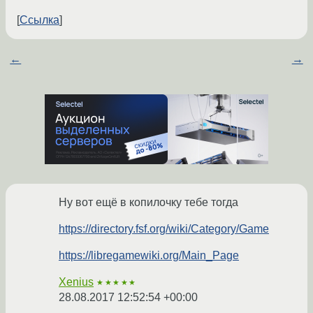
Ссылка
←
→
Ну вот ещё в копилочку тебе тогда
https://directory.fsf.org/wiki/Category/Game
https://libregamewiki.org/Main_Page
Xenius
★★★★★
28.08.2017 12:52:54 +00:00