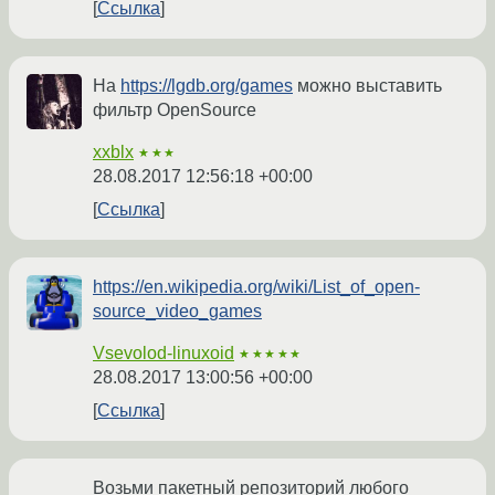
Ссылка
На
https://lgdb.org/games
можно выставить
фильтр OpenSource
xxblx
★★★
28.08.2017 12:56:18 +00:00
Ссылка
https://en.wikipedia.org/wiki/List_of_open-
source_video_games
Vsevolod-linuxoid
★★★★★
28.08.2017 13:00:56 +00:00
Ссылка
Возьми пакетный репозиторий любого