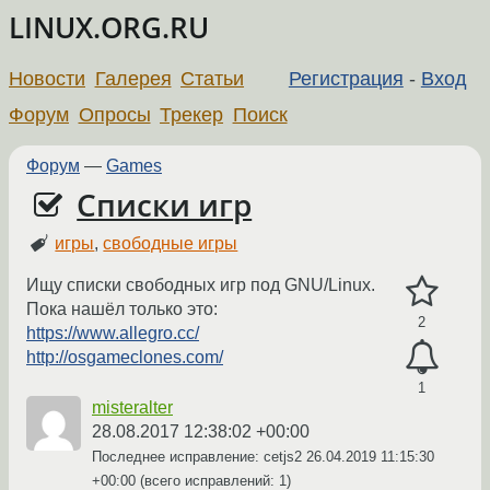
LINUX.ORG.RU
Новости
Галерея
Статьи
Регистрация
-
Вход
Форум
Опросы
Трекер
Поиск
Форум
—
Games
Списки игр
игры
,
свободные игры
Ищу списки свободных игр под GNU/Linux.
Пока нашёл только это:
2
https://www.allegro.cc/
http://osgameclones.com/
1
misteralter
28.08.2017 12:38:02 +00:00
Последнее исправление: cetjs2
26.04.2019 11:15:30
+00:00
(всего исправлений: 1)