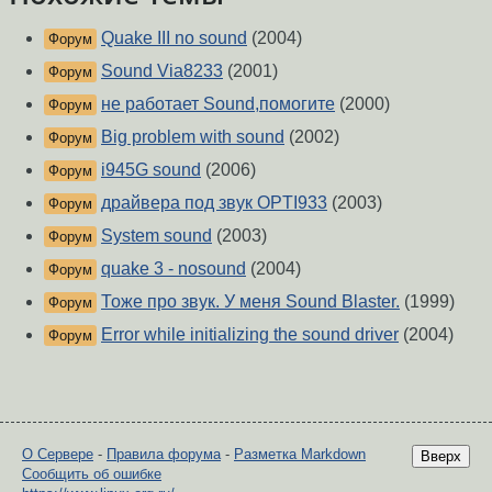
Quake III no sound
(2004)
Форум
Sound Via8233
(2001)
Форум
не работает Sound,помогите
(2000)
Форум
Big problem with sound
(2002)
Форум
i945G sound
(2006)
Форум
драйвера под звук OPTI933
(2003)
Форум
System sound
(2003)
Форум
quake 3 - nosound
(2004)
Форум
Тоже про звук. У меня Sound Blaster.
(1999)
Форум
Error while initializing the sound driver
(2004)
Форум
О Сервере
-
Правила форума
-
Разметка Markdown
Вверх
Сообщить об ошибке