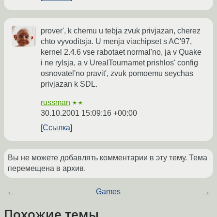
prover', k chemu u tebja zvuk privjazan, cherez
chto vyvoditsja. U menja viachipset s AC'97,
kernel 2.4.6 vse rabotaet normal'no, ja v Quake
i ne rylsja, a v UrealTournamet prishlos' config
osnovatel'no pravit', zvuk pomoemu seychas
privjazan k SDL.
russman
★★
30.10.2001 15:09:16 +00:00
Ссылка
Вы не можете добавлять комментарии в эту тему. Тема
перемещена в архив.
←
Games
→
Похожие темы