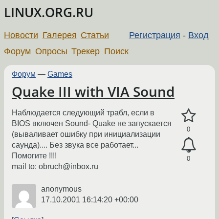
LINUX.ORG.RU
Новости
Галерея
Статьи
Регистрация
-
Вход
Форум
Опросы
Трекер
Поиск
Форум
—
Games
Quake III with VIA Sound
Наблюдается следующий трабл, если в
BIOS включен Sound- Quake не запускается
0
(вываливает ошибку при инициализации
саунда).... Без звука все работает...
Помогите !!!!
0
mail to: obruch@inbox.ru
anonymous
17.10.2001 16:14:20 +00:00