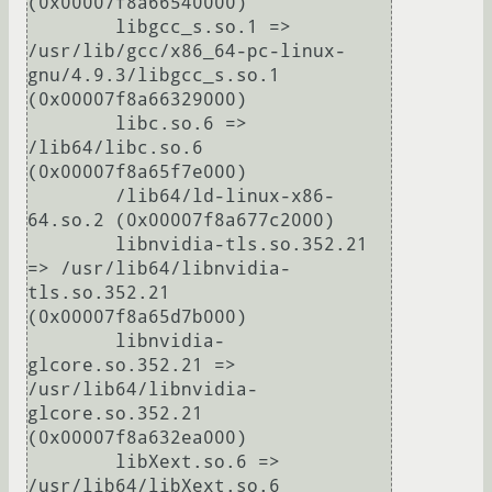
(0x00007f8a66540000)

	libgcc_s.so.1 => 
/usr/lib/gcc/x86_64-pc-linux-
gnu/4.9.3/libgcc_s.so.1 
(0x00007f8a66329000)

	libc.so.6 => 
/lib64/libc.so.6 
(0x00007f8a65f7e000)

	/lib64/ld-linux-x86-
64.so.2 (0x00007f8a677c2000)

	libnvidia-tls.so.352.21 
=> /usr/lib64/libnvidia-
tls.so.352.21 
(0x00007f8a65d7b000)

	libnvidia-
glcore.so.352.21 => 
/usr/lib64/libnvidia-
glcore.so.352.21 
(0x00007f8a632ea000)

	libXext.so.6 => 
/usr/lib64/libXext.so.6 