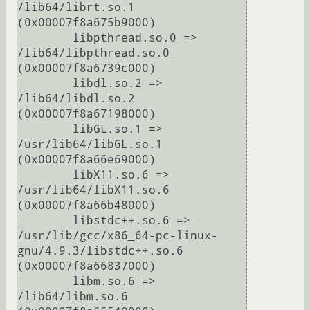
/lib64/librt.so.1 
(0x00007f8a675b9000)

	libpthread.so.0 => 
/lib64/libpthread.so.0 
(0x00007f8a6739c000)

	libdl.so.2 => 
/lib64/libdl.so.2 
(0x00007f8a67198000)

	libGL.so.1 => 
/usr/lib64/libGL.so.1 
(0x00007f8a66e69000)

	libX11.so.6 => 
/usr/lib64/libX11.so.6 
(0x00007f8a66b48000)

	libstdc++.so.6 => 
/usr/lib/gcc/x86_64-pc-linux-
gnu/4.9.3/libstdc++.so.6 
(0x00007f8a66837000)

	libm.so.6 => 
/lib64/libm.so.6 