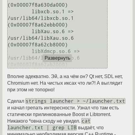
(0x00007f8a630da000)

	libxcb.so.1 => 
/usr/lib64/libxcb.so.1 
(0x00007f8a62ebb000)

	libXau.so.6 => 
/usr/lib64/libXau.so.6 
(0x00007f8a62cb8000)

	libXdmcp.so.6 => 
/usr/lib64/libXdmcp.so.6 
Развернуть
(0x00007f8a62ab2000)
Вполне адекватно. Эй, а на чём он? Qt нет, SDL нет,
Chromium нет. На чистых иксах что ли?! А выглядит
при этом не топорно!
strings launcher > ~/launcher.txt
Сделал
и начал грепать интересности. Узнал что там есть
статически прилинкованные Boost и Libtorrent.
cat
Никакого *овна сходу не увидел.
launcher.txt | grep LIB
выдаёт, что
минимально необходимая версия C++ Runtime -