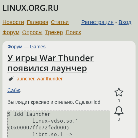
LINUX.ORG.RU
Новости
Галерея
Статьи
Регистрация
-
Вход
Форум
Опросы
Трекер
Поиск
Форум
—
Games
У игры War Thunder
появился лаунчер
launcher
,
war thunder
Сабж
.
0
Выглядит красиво и стильно. Сделал ldd:
$ ldd launcher

0
	linux-vdso.so.1 
(0x00007ffe72fed000)

	librt.so.1 => 