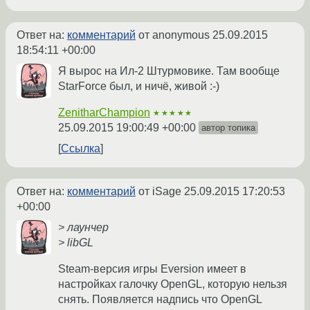
Ответ на:
комментарий
от anonymous
25.09.2015
18:54:11 +00:00
Я вырос на Ил-2 Штурмовике. Там вообще
StarForce был, и ничё, живой :-)
ZenitharChampion
★★★★★
25.09.2015 19:00:49 +00:00
автор топика
Ссылка
Ответ на:
комментарий
от iSage
25.09.2015 17:20:53
+00:00
> лаунчер
> libGL
Steam-версия игры Eversion имеет в
настройках галочку OpenGL, которую нельзя
снять. Появляется надпись что OpenGL