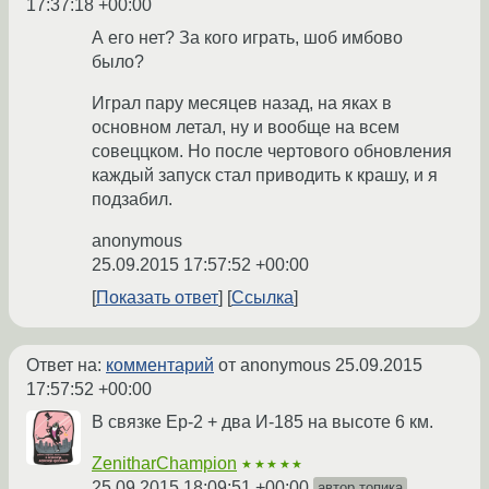
17:37:18 +00:00
А его нет? За кого играть, шоб имбово
было?
Играл пару месяцев назад, на яках в
основном летал, ну и вообще на всем
совеццком. Но после чертового обновления
каждый запуск стал приводить к крашу, и я
подзабил.
anonymous
25.09.2015 17:57:52 +00:00
Показать ответ
Ссылка
Ответ на:
комментарий
от anonymous
25.09.2015
17:57:52 +00:00
В связке Ер-2 + два И-185 на высоте 6 км.
ZenitharChampion
★★★★★
25.09.2015 18:09:51 +00:00
автор топика