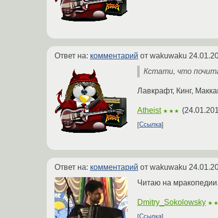
Ответ на:
комментарий
от wakuwaku
24.01.2
Кстати, что почит
Лавкрафт, Кинг, Макка
Atheist
(
24.01.201
★★★
Ссылка
Ответ на:
комментарий
от wakuwaku
24.01.2
Читаю на мракопедии.
Dmitry_Sokolowsky
★
Ссылка