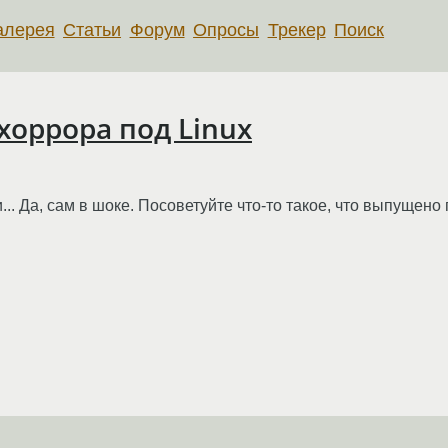
алерея
Статьи
Форум
Опросы
Трекер
Поиск
хоррора под Linux
.. Да, сам в шоке. Посоветуйте что-то такое, что выпущено 