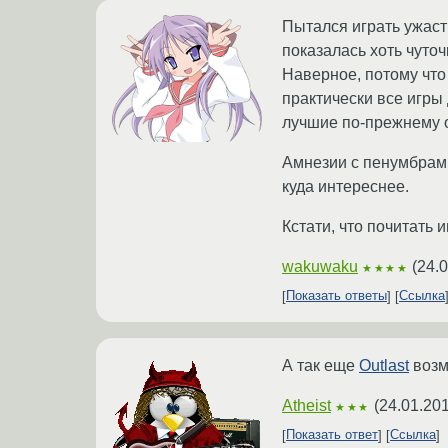
Пытался играть ужасти
показалась хоть чуточ
Наверное, потому чт
практически все игры
лучшие по-прежнему о
Амнезии с пенумбрам
куда интереснее.
Кстати, что почитать 
wakuwaku
(
24.
★★★★
Показать ответы
Ссылка
А так еще
Outlast
возм
Atheist
(
24.01.201
★★★
Показать ответ
Ссылка