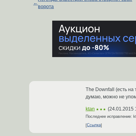
←
ворота
The Downfall (есть на
думаю, можно не упом
ktan
(
24.01.2015 
★★★
Последнее исправление: k
Ссылка