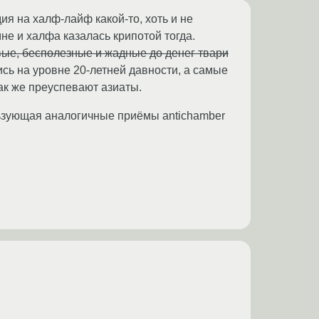
дия на халф-лайф какой-то, хоть и не
мне и халфа казалась крипотой тогда.
вые, бесполезные и жадные до денег твари
ись на уровне 20-летней давности, а самые
ак же преуспевают азиаты.
ьзующая аналогичные приёмы antichamber