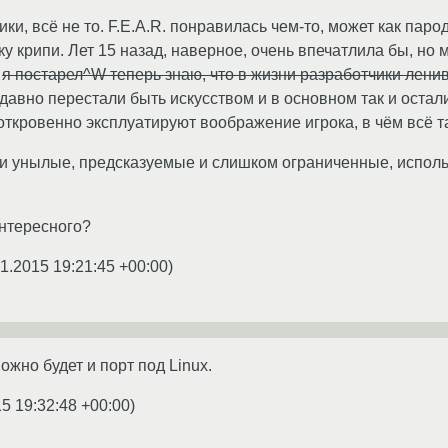
ки, всё не то. F.E.A.R. понравилась чем-то, может как паро
ку крипи. Лет 15 назад, наверное, очень впечатлила бы, но 
о
я постарел^W теперь знаю, что в жизни разработчики лени
 давно перестали быть искусством и в основном так и остал
ткровенно эксплуатируют воображение игрока, в чём всё т
и унылые, предсказуемые и слишком ограниченные, испол
интересного?
01.2015 19:21:45 +00:00
)
ожно будет и порт под Linux.
5 19:32:48 +00:00
)