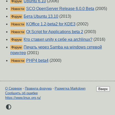
Ubuntu 6.10
(2006)
Форум
SCO OpenServer Release 6.0.0 Beta
(2005)
Новости
Бета Ubuntu 13.10
(2013)
Форум
KOffice 1.2-beta2 for KDE3
(2002)
Новости
Qt Script for Applications beta 2
(2003)
Новости
Кто ставил unity к себе на archlinux?
(2016)
Форум
Печать через Samba на windows сетевой
Форум
принтер
(2001)
PHP4 beta4
(2000)
Новости
О Сервере
-
Правила форума
-
Разметка Markdown
Вверх
Сообщить об ошибке
https://www.linux.org.ru/