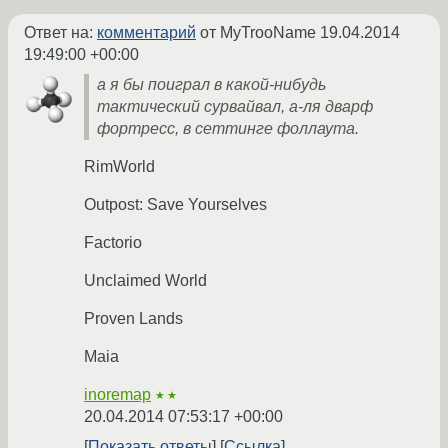
Ответ на:
комментарий
от MyTrooName
19.04.2014
19:49:00 +00:00
а я бы поиграл в какой-нибудь
тактический сурвайвал, а-ля дварф
фортресс, в сеттинге фоллаута.
RimWorld
Outpost: Save Yourselves
Factorio
Unclaimed World
Proven Lands
Maia
inoremap
★★
20.04.2014 07:53:17 +00:00
Показать ответы
Ссылка