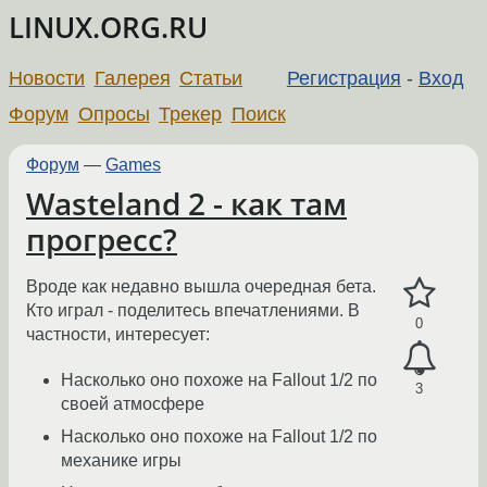
LINUX.ORG.RU
Новости
Галерея
Статьи
Регистрация
-
Вход
Форум
Опросы
Трекер
Поиск
Форум
—
Games
Wasteland 2 - как там
прогресс?
Вроде как недавно вышла очередная бета.
Кто играл - поделитесь впечатлениями. В
0
частности, интересует:
Насколько оно похоже на Fallout 1/2 по
3
своей атмосфере
Насколько оно похоже на Fallout 1/2 по
механике игры