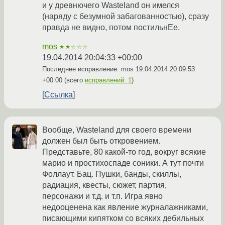
и у древнючего Wasteland он имелся
(наряду с безумной забагованностью), сразу
правда не видно, потом постильнЕе.
mos
★★☆☆☆
19.04.2014 20:04:33 +00:00
Последнее исправление: mos
19.04.2014 20:09:53
+00:00
(всего
исправлений: 1
)
Ссылка
Вообще, Wasteland для своего времени
должен был быть откровением.
Представьте, 80 какой-то год, вокруг всякие
марио и простихоспаде соники. А тут почти
Фоллаут. Бац. Пушки, банды, скиллы,
радиация, квесты, сюжет, партия,
персонажи и т.д. и т.п. Игра явно
недооценена как явление журналажниками,
писающими кипятком со всяких дебильных