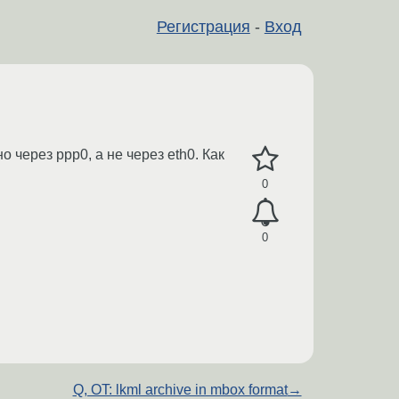
Регистрация
-
Вход
через ppp0, а не через eth0. Как
0
0
Q, OT: lkml archive in mbox format
→