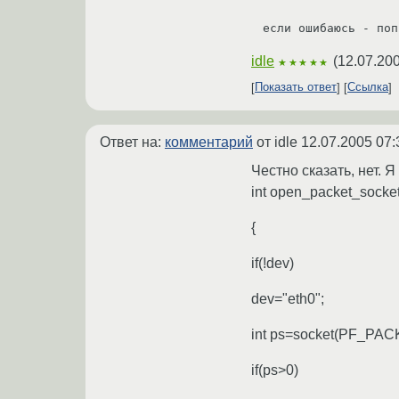
если ошибаюсь - поп
idle
(
12.07.200
★★★★★
Показать ответ
Ссылка
Ответ на:
комментарий
от idle
12.07.2005 07:
Честно сказать, нет. 
int open_packet_socket
{
if(!dev)
dev="eth0";
int ps=socket(PF_PA
if(ps>0)