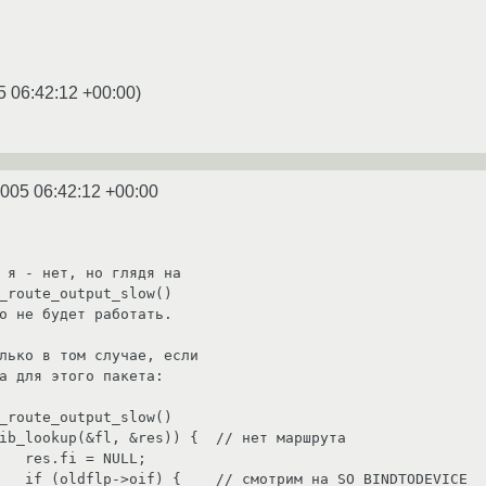
5 06:42:12 +00:00
)
2005 06:42:12 +00:00
 я - нет, но глядя на

_route_output_slow()

о не будет работать.

лько в том случае, если

а для этого пакета:

_route_output_slow()

ib_lookup(&fl, &res)) {  // нет маршрута

   res.fi = NULL;

   if (oldflp->oif) {    // смотрим на SO_BINDTODEVICE
