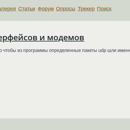
алерея
Статьи
Форум
Опросы
Трекер
Поиск
терфейсов и модемов
о чтобы из программы определенные пакеты udp шли именно 