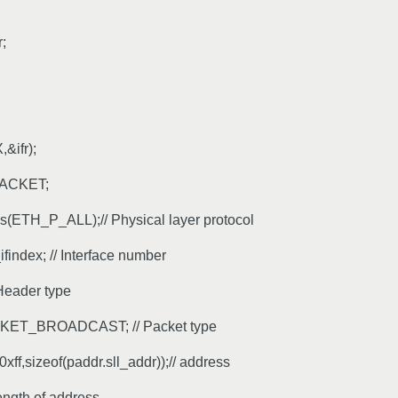
r;
&ifr);
PACKET;
ns(ETH_P_ALL);// Physical layer protocol
r_ifindex; // Interface number
 Header type
ACKET_BROADCAST; // Packet type
xff,sizeof(paddr.sll_addr));// address
Length of address