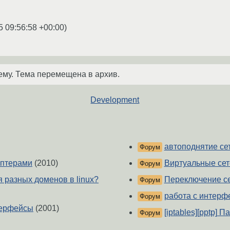
5 09:56:58 +00:00
)
ему. Тема перемещена в архив.
Development
автоподнятие се
Форум
аптерами
(2010)
Виртуальные сет
Форум
 разных доменов в linux?
Переключение с
Форум
работа с интерф
Форум
терфейсы
(2001)
[iptables][pptp] 
Форум