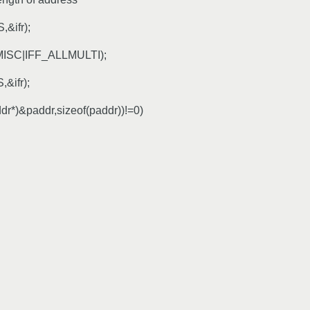
&ifr);
ROMISC|IFF_ALLMULTI);
&ifr);
ddr*)&paddr,sizeof(paddr))!=0)