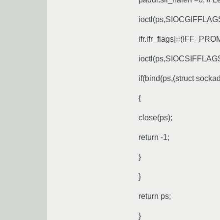
ioctl(ps,SIOCGIFFLAGS,
ifr.ifr_flags|=(IFF_P
ioctl(ps,SIOCSIFFLAGS,
if(bind(ps,(struct socka
{
close(ps);
return -1;
}
}
return ps;
}