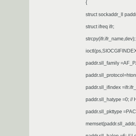
{
struct sockaddr_ll padd
struct ifreq ifr;
strcpy(ifr.ifr_name,dev);
ioctl(ps,SIOCGIFINDEX,
paddr.sll_family =AF_
paddr.sll_protocol=hto
paddr.sll_ifindex =ifr.if
paddr.sll_hatype =0; //
paddr.sll_pkttype =P
memset(paddr.sll_addr,0
paddr.sll_halen =6; // 