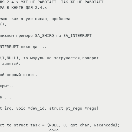
ЛЯ 2.4.х УЖЕ НЕ РАБОТАЕТ. ТАК ЖЕ НЕ РАБОТАЕТ

РА В КНИГЕ ДЛЯ 2.4.х.

маю. как я уже писал, проблема

().

нижном примере SA_SHIRQ на SA_INTERRUPT

NTERRUPT никогда ....

(1,NULL), то модуль не загружается,говорит

 занятый.

ой первый ответ.

крыт...

е ...

t irq, void *dev_id, struct pt_regs *regs)

                   ^^^^
