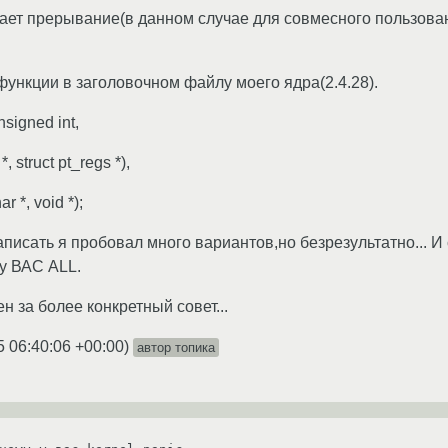
вает прерывание(в данном случае для совмесного пользовани
функции в заголовочном файлу моего ядра(2.4.28).
nsigned int,
*, struct pt_regs *),
r *, void *);
писать я пробовал много вариантов,но безрезультатно... И 
 у ВАС ALL.
н за более конкретный совет...
5 06:40:06 +00:00
)
автор топика