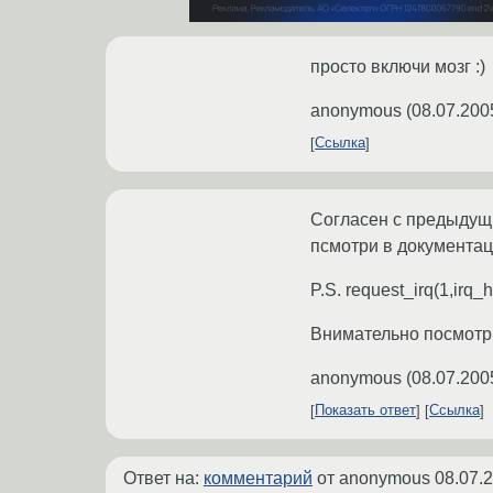
просто включи мозг :)
anonymous
(
08.07.200
Ссылка
Согласен с предыдущ
псмотри в документаци
P.S. request_irq(1,irq
Внимательно посмотр
anonymous
(
08.07.200
Показать ответ
Ссылка
Ответ на:
комментарий
от anonymous
08.07.