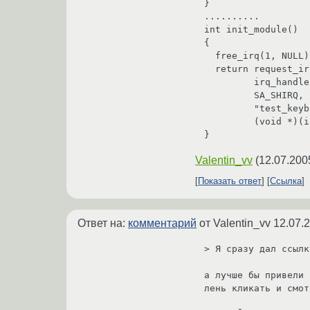
}

..........

int init_module()

{

  free_irq(1, NULL);

  return request_irq(1,    /* Номер IRQ */

         irq_handler,      /* наш обработчик */

         SA_SHIRQ,

         "test_keyboard_irq_handler",

         (void *)(irq_handler));

}
Valentin_vv
(
12.07.200
Показать ответ
Ссылка
Ответ на:
комментарий
от Valentin_vv
12.07.
> Я сразу дал ссылк
а лучше бы привели 
лень кликать и смот