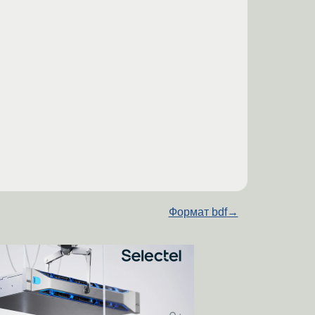
Формат bdf
→