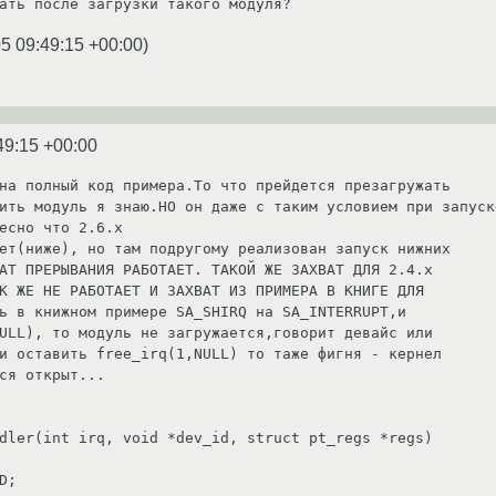
ать после загрузки такого модуля?
5 09:49:15 +00:00
)
49:15 +00:00
на полный код примера.То что прейдется презагружать

есно что 2.6.x

ет(ниже), но там подругому реализован запуск нижних

К ЖЕ НЕ РАБОТАЕТ И ЗАХВАТ ИЗ ПРИМЕРА В КНИГЕ ДЛЯ 

ь в книжном примере SA_SHIRQ на SA_INTERRUPT,и 

ULL), то модуль не загружается,говорит девайс или 

и оставить free_irq(1,NULL) то таже фигня - кернел 

ся открыт...

dler(int irq, void *dev_id, struct pt_regs *regs)
