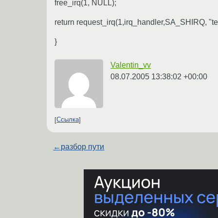
free_irq(1, NULL);
return request_irq(1,irq_handler,SA_SHIRQ, "t
}
Valentin_vv
08.07.2005 13:38:02 +00:00
Ссылка
←
разбор пути