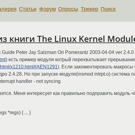
алерея
Статьи
Форум
Опросы
Трекер
Поиск
з книги The Linux Kernel Modul
 Guide Peter Jay Salzman Ori Pomerantz 2003-04-04 ver 2.4.0
tml
) есть пример модуля котрый перехватывает прерывани
.4/html/x1210.html#AEN1291
). Если закоментировать макросы
ядро 2.4.28. Но при запуске модуля(insmod intrpt.o) система 
interrupt handler - not syncing
тся. Меня интересует как правильно подправить модуль ч
gs *regs) { ... }