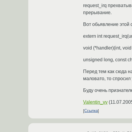
request_irq прехваты
прерывание.
Вот обьявление этой 
extern int request_irq(u
void (*handler)(int, void 
unsigned long, const cha
Перед тем как сюда на
маловато, то спросил
Буду очень признателе
Valentin_vv
(
11.07.200
Ссылка