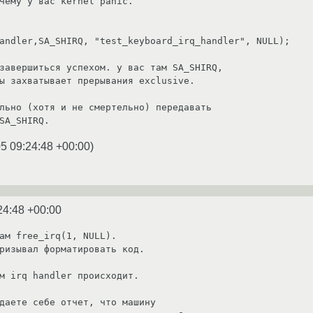
чему у вас kernel panic.

andler,SA_SHIRQ, "test_keyboard_irq_handler", NULL);

завершиться успехом. у вас там SA_SHIRQ,

ы захватывает прерывания exclusive.

льно (хотя и не смертельно) передавать

5 09:24:48 +00:00
)
24:48 +00:00
ам free_irq(1, NULL).

ризывал форматировать код.

м irq handler происходит.

даете себе отчет, что машину
