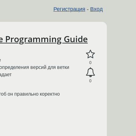
Регистрация
-
Вход
e Programming Guide
е
0
 определения версий для ветки
падает
0
тоб он правильно коректно