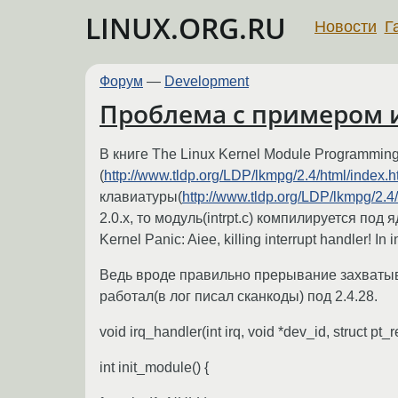
LINUX.ORG.RU
Новости
Г
Форум
—
Development
Проблема с примером и
В книге The Linux Kernel Module Programming
(
http://www.tldp.org/LDP/lkmpg/2.4/html/index.h
клавиатуры(
http://www.tldp.org/LDP/lkmpg/2
2.0.х, то модуль(intrpt.c) компилируется под 
Kernel Panic: Aiee, killing interrupt handler! In 
Ведь вроде правильно прерывание захватыве
работал(в лог писал сканкоды) под 2.4.28.
void irq_handler(int irq, void *dev_id, struct pt_re
int init_module() {