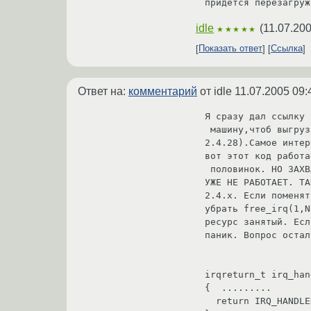
придется перезагруж
idle
(
11.07.200
★★★★★
Показать ответ
Ссылка
Ответ на:
комментарий
от idle
11.07.2005 09:
Я сразу дал ссылку 
 машину,чтоб выгрузить модуль я знаю.НО он даже с таким условием при запуске выдает кернел паник(на ядре 
2.4.28).Самое интер
вот этот код работа
 половинок. НО ЗАХВАТ ПРЕРЫВАНИЯ РАБОТАЕТ. ТАКОЙ ЖЕ ЗАХВАТ ДЛЯ 2.4.х 

УЖЕ НЕ РАБОТАЕТ. ТА
2.4.х. Если поменят
убрать free_irq(1,N
ресурс занятый. Есл
паник. Вопрос остал
irqreturn_t irq_han
{  .........

  return IRQ_HANDLED;
