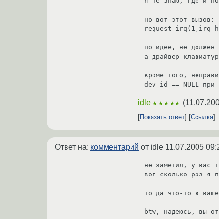
я не знаю, где и по
но вот этот вызов:

request_irq(1,irq_h
по идее, не должен 
а драйвер клавиатур
кроме того, неправи
idle
(
11.07.200
★★★★★
Показать ответ
Ссылка
Ответ на:
комментарий
от idle
11.07.2005 09:
не заметил, у вас т
вот сколько раз я п
тогда что-то в ваше
btw, надеюсь, вы от