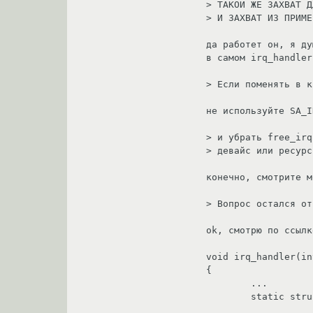
> ТАКОЙ ЖЕ ЗАХВАТ Д
> И ЗАХВАТ ИЗ ПРИМЕ
да работет он, я ду
в самом irq_handler
> Если поменять в к
не используйте SA_I
> и убрать free_irq
> девайс или ресурс
конечно, смотрите м
> Вопрос остался от
ok, смотрю по ссылк
void irq_handler(in
{

        ...

        static struct tq_struct task = {NULL, 0, got_char, &scancode};

                     