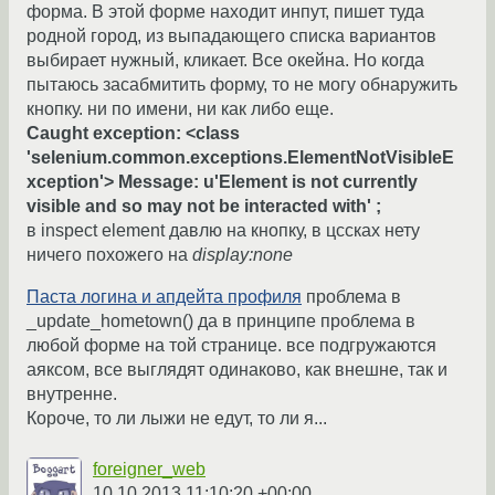
форма. В этой форме находит инпут, пишет туда
родной город, из выпадающего списка вариантов
выбирает нужный, кликает. Все окейна. Но когда
пытаюсь засабмитить форму, то не могу обнаружить
кнопку. ни по имени, ни как либо еще.
Caught exception: <class
'selenium.common.exceptions.ElementNotVisibleE
xception'> Message: u'Element is not currently
visible and so may not be interacted with' ;
в inspect element давлю на кнопку, в цссках нету
ничего похожего на
display:none
Паста логина и апдейта профиля
проблема в
_update_hometown() да в принципе проблема в
любой форме на той странице. все подгружаются
аяксом, все выглядят одинаково, как внешне, так и
внутренне.
Короче, то ли лыжи не едут, то ли я...
foreigner_web
10.10.2013 11:10:20 +00:00