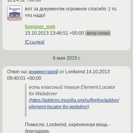
вот за документик огромное спасибо :) то,
что надо!
foreigner_web
15.10.2013 13:46:51 +00:00
автор топика
Ссылка
6 мая 2015 г.
Ответ на:
комментарий
от Lordwind
14.10.2013
09:40:01 +00:00
есть классный плагин Element Locator
for Webdriver
(
https://addons.mozilla.org/ru/firefox/addon/
element-locator-for-webdriv/
).
Помогло, Lordwind, охрененная вещь -
благодарю.