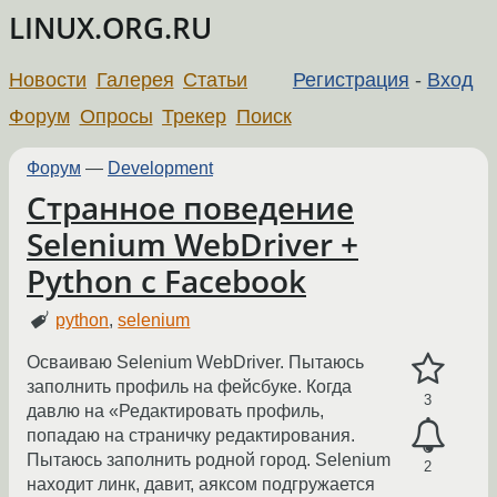
LINUX.ORG.RU
Новости
Галерея
Статьи
Регистрация
-
Вход
Форум
Опросы
Трекер
Поиск
Форум
—
Development
Странное поведение
Selenium WebDriver +
Python с Facebook
python
,
selenium
Осваиваю Selenium WebDriver. Пытаюсь
заполнить профиль на фейсбуке. Когда
3
давлю на «Редактировать профиль,
попадаю на страничку редактирования.
Пытаюсь заполнить родной город. Selenium
2
находит линк, давит, аяксом подгружается