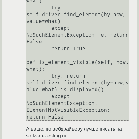
what):

	try: 
self.driver.find_element(by=how, 
value=what)

	except 
NoSuchElementException, e: return 
False

	return True

def is_element_visible(self, how, 
what):

	try: return 
self.driver.find_element(by=how,v
alue=what).is_displayed()

	except 
NoSuchElementException, 
ElementNotVisibleException: 
А ваще, по вебдрайверу лучше писать на
software-testing.ru