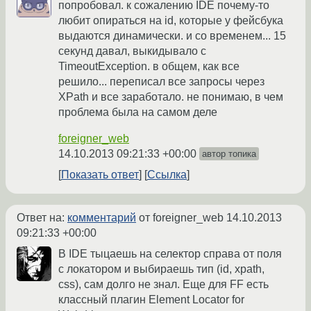
попробовал. к сожалению IDE почему-то
любит опираться на id, которые у фейсбука
выдаются динамически. и со временем... 15
секунд давал, выкидывало с
TimeoutException. в общем, как все
решило... переписал все запросы через
XPath и все заработало. не понимаю, в чем
проблема была на самом деле
foreigner_web
14.10.2013 09:21:33 +00:00
автор топика
Показать ответ
Ссылка
Ответ на:
комментарий
от foreigner_web
14.10.2013
09:21:33 +00:00
В IDE тыцаешь на селектор справа от поля
с локатором и выбираешь тип (id, xpath,
css), сам долго не знал. Еще для FF есть
классный плагин Element Locator for