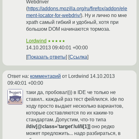
Webdriver
(
https://addons.mozilla.org/ru/firefox/addon/ele
ment-locator-for-webdriv/
). Ну и лично по мне
xpath самый гибкий и удобный, хотя при
большом DOM начинаются тормоза.
Lordwind
★★★★★
14.10.2013 09:40:01 +00:00
Показать ответы
Ссылка
Ответ на:
комментарий
от Lordwind
14.10.2013
09:40:01 +00:00
таки да, пробовал))) в IDE че только не
ставил.. каждый раз тест фейлился. ide по
ходу просто выдает несколько вариантов,
которые составляются по их каким-то
стандартам. Допустим, что-то типа
//div[@class='target'/ul/li[1]]
оно редко
может предложить... надо разбираться, в