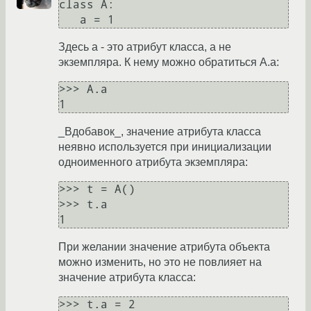
class A:

Здесь a - это атрибут класса, а не
экземпляра. К нему можно обратиться A.a:
>>> A.a

_Вдобавок_, значение атрибута класса
неявно используется при инициализации
одноименного атрибута экземпляра:
>>> t = A()

>>> t.a

При желании значение атрибута объекта
можно изменить, но это не повлияет на
значение атрибута класса:
>>> t.a = 2
