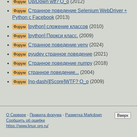
Up/Down wtf? O_o
(2012)
Форум
Странное поведение Selenium WebDriver +
Форум
Python с Facebook
(2013)
[python] сложение классов
(2010)
Форум
[python] Прокси класс.
(2009)
Форум
Странное поведение venv
(2024)
Форум
pyudev странное поведение
(2021)
Форум
Странное поведение numpy
(2018)
Форум
странное поведение...
(2004)
Форум
[no-dashi][Score]WTF? O_o
(2009)
Форум
О Сервере
-
Правила форума
-
Разметка Markdown
Вверх
Сообщить об ошибке
https://www.linux.org.ru/