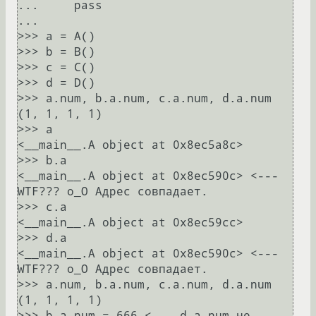
...     pass

...

>>> a = A()

>>> b = B()

>>> c = C()

>>> d = D()

>>> a.num, b.a.num, c.a.num, d.a.num

(1, 1, 1, 1)

>>> a

<__main__.A object at 0x8ec5a8c>

>>> b.a

<__main__.A object at 0x8ec590c> <--- 
WTF??? o_О Адрес совпадает.

>>> c.a

<__main__.A object at 0x8ec59cc>

>>> d.a

<__main__.A object at 0x8ec590c> <--- 
WTF??? o_О Адрес совпадает.

>>> a.num, b.a.num, c.a.num, d.a.num

(1, 1, 1, 1)

>>> b.a.num = 666 <--- d.a.num не 