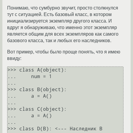
Понимаю, что сумбурно звучит, просто столкнулся
тут с ситуацией. Есть базовый класс, в котором
инициализируется экземпляр другого класса. И
вдруг я обнаруживаю, что именно этот экземпляр
является общим для всех экземпляров как самого
базового класса, так и любых его наследников.
Вот пример, чтобы было проще понять, что я имею
ввиду:
>>> class A(object):

...     num = 1

...

>>> class B(object):

...     a = A()

...

>>> class C(object):

...     a = A()

...

>>> class D(B): <--- Наследник B
