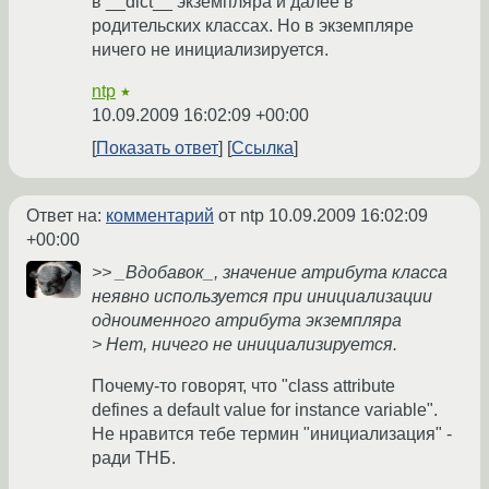
в __dict__ экземпляра и далее в
родительских классах. Но в экземпляре
ничего не инициализируется.
ntp
★
10.09.2009 16:02:09 +00:00
Показать ответ
Ссылка
Ответ на:
комментарий
от ntp
10.09.2009 16:02:09
+00:00
>> _Вдобавок_, значение атрибута класса
неявно используется при инициализации
одноименного атрибута экземпляра
> Нет, ничего не инициализируется.
Почему-то говорят, что "class attribute
defines a default value for instance variable".
Не нравится тебе термин "инициализация" -
ради ТНБ.