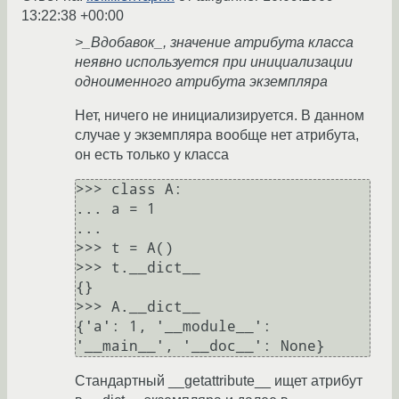
13:22:38 +00:00
>_Вдобавок_, значение атрибута класса
неявно используется при инициализации
одноименного атрибута экземпляра
Нет, ничего не инициализируется. В данном
случае у экземпляра вообще нет атрибута,
он есть только у класса
>>> class A:

... a = 1

...

>>> t = A()

>>> t.__dict__

{}

>>> A.__dict__

{'a': 1, '__module__': 
Стандартный __getattribute__ ищет атрибут