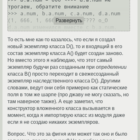
трогаем, обратите внимание

>>> a.num, b.a.num, c.a.num, d.a.num

(1, 666, 1, 666) <--- WTF??? o_О 
Развернуть
То есть мне как-то казалось, что если я создал
новый экземпляр класса D(), то и входящий в его
состав экземпляр класса A() будет создан заново.
Но вместо этого я наблюдаю, что этот самый
экземпляр будучи раз созданным при
определении
класса B() просто переходит в свежесозданный
экземпляр наследственного класса D(). Другими
словами, ведут они себя примерно как статические
поля в том же шарпе (про джаву не могу сказать, но
там наверное также). А еще заметил, что
конструктор вложенного класса вызывается в
момент, когда я импортирую класс из модуля даже
если я не создаю никаких экземпляров.
Вопрос. Что это за фигня или может так оно и было