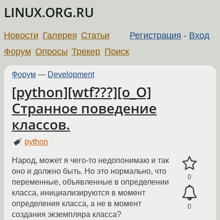
LINUX.ORG.RU
Новости
Галерея
Статьи
Регистрация
-
Вход
Форум
Опросы
Трекер
Поиск
Форум
—
Development
[python][wtf???][o_O]
Странное поведение
классов.
python
Народ, может я чего-то недопонимаю и так
оно и должно быть. Но это нормально, что
0
переменные, объявленные в определении
класса, инициализируются в момент
определения класса, а не в момент
0
создания экземпляра класса?