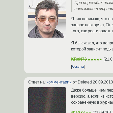
При переходах наза
показывает страни
Я так понимаю, что п
запрос повторяет, Fir
того, как реагировать
Я бы сказал, что воп
которой зависит подча
KRoN73
(
21.0
★★★★★
Ссылка
Ответ на:
комментарий
от Deleted
20.09.2013
Даже больше, чем пере
версию, а если из ист
сохраненную в журнал
shatsky
(
21.09.201
★★