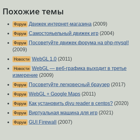
Похожие темы
Движек интернет-магазина
(2009)
Форум
Самостояьельный движек игр
(2004)
Форум
Посоветуйте движек форума на php-mysql!
Форум
(2009)
WebGL 1.0
(2011)
Новости
WebGL — веб-графика выходит в третье
Новости
измерение
(2009)
Посоветуйте легковесный браузер
(2017)
Форум
WebGL + Google Maps
(2011)
Форум
Как установить djvu reader в centos?
(2020)
Форум
Виртуальная машина для игр
(2021)
Форум
GUI Firewall
(2007)
Форум