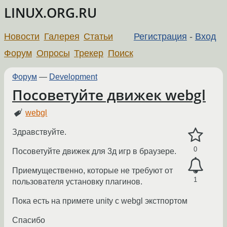
LINUX.ORG.RU
Новости
Галерея
Статьи
Регистрация
-
Вход
Форум
Опросы
Трекер
Поиск
Форум
—
Development
Посоветуйте движек webgl
webgl
Здравствуйте.
0
Посоветуйте движек для 3д игр в браузере.
Приемущественно, которые не требуют от
1
пользователя установку плагинов.
Пока есть на примете unity с webgl экстпортом
Спасибо