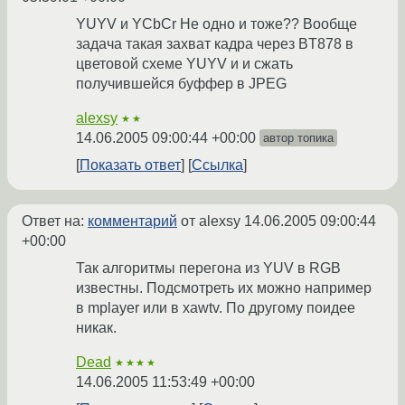
YUYV и YCbCr Не одно и тоже?? Вообще
задача такая захват кадра через BT878 в
цветовой схеме YUYV и и сжать
получившейся буффер в JPEG
alexsy
★★
14.06.2005 09:00:44 +00:00
автор топика
Показать ответ
Ссылка
Ответ на:
комментарий
от alexsy
14.06.2005 09:00:44
+00:00
Так алгоритмы перегона из YUV в RGB
известны. Подсмотреть их можно например
в mplayer или в xawtv. По другому поидее
никак.
Dead
★★★★
14.06.2005 11:53:49 +00:00