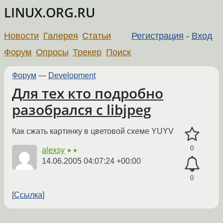
LINUX.ORG.RU
Новости
Галерея
Статьи
Регистрация
-
Вход
Форум
Опросы
Трекер
Поиск
Форум
—
Development
Для тех кто подробно
разобрался с libjpeg
Как сжать картинку в цветовой схеме YUYV
0
alexsy
★★
14.06.2005 04:07:24 +00:00
0
Ссылка
←
→