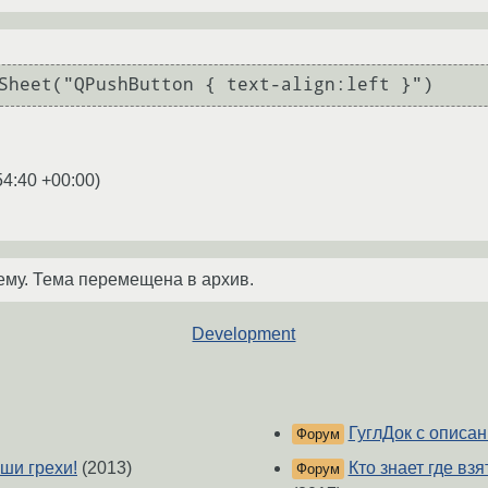
Sheet("QPushButton { text-align:left }")
54:40 +00:00
)
ему. Тема перемещена в архив.
Development
ГуглДок с описа
Форум
аши грехи!
(2013)
Кто знает где в
Форум