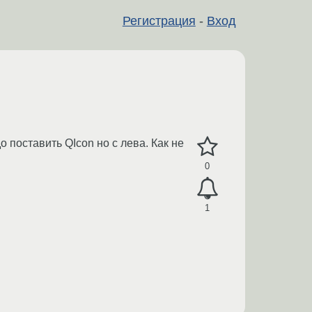
Регистрация
-
Вход
о поставить QIcon но с лева. Как не
0
1