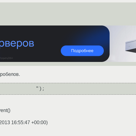
пробелов.
            ");
ent()
2013 16:55:47 +00:00
)