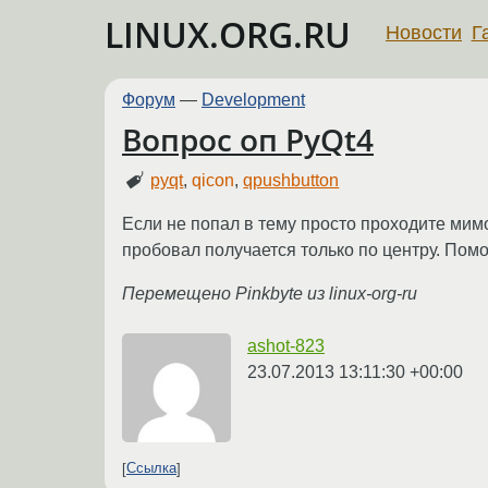
LINUX.ORG.RU
Новости
Г
Форум
—
Development
Вопрос оп PyQt4
pyqt
,
qicon
,
qpushbutton
Если не попал в тему просто проходите мимо.
пробовал получается только по центру. Помо
Перемещено Pinkbyte из linux-org-ru
ashot-823
23.07.2013 13:11:30 +00:00
Ссылка