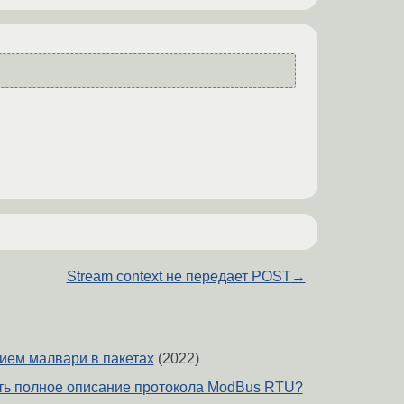
Stream context не передает POST
→
нием малвари в пакетах
(2022)
зять полное описание протокола ModBus RTU?