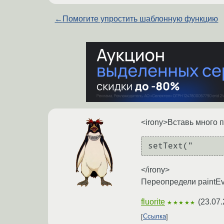
←
Помогите упростить шаблонную функцию
<irony>Вставь много 
setText("      
</irony>
Переопредели paintEv
fluorite
(
23.07.
★★★★★
Ссылка