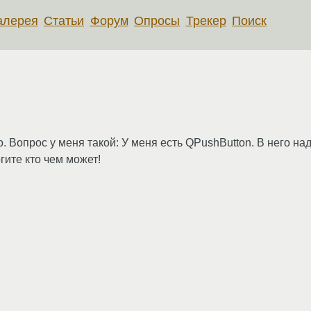
алерея
Статьи
Форум
Опросы
Трекер
Поиск
 Вопрос у меня такой: У меня есть QPushButton. В него над
гите кто чем может!