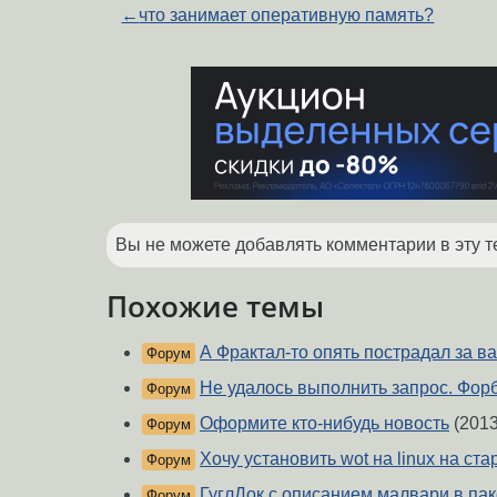
←
что занимает оперативную память?
Вы не можете добавлять комментарии в эту т
Похожие темы
А Фрактал-то опять пострадал за в
Форум
Не удалось выполнить запрос. Фор
Форум
Оформите кто-нибудь новость
(2013
Форум
Хочу установить wot на linux на ст
Форум
ГуглДок с описанием малвари в пак
Форум