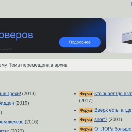
ему. Тема перемещена в архив.
аши грехи!
(2013)
Кто знает где в
Форум
(2017)
бидден
(2019)
Вверх есть, а где
Форум
)
snort?
(2001)
Форум
аром железе
(2016)
От ЛОРа больше 
Форум
етах
(2022)