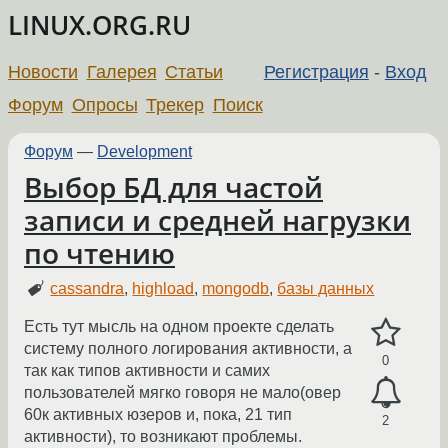
LINUX.ORG.RU
Новости
Галерея
Статьи
Регистрация
-
Вход
Форум
Опросы
Трекер
Поиск
Форум
—
Development
Выбор БД для частой
записи и средней нагрузки
по чтению
cassandra
,
highload
,
mongodb
,
базы данных
Есть тут мысль на одном проекте сделать
систему полного логирования активности, а
0
так как типов активности и самих
пользователей мягко говоря не мало(овер
60к активных юзеров и, пока, 21 тип
2
активности), то возникают проблемы.