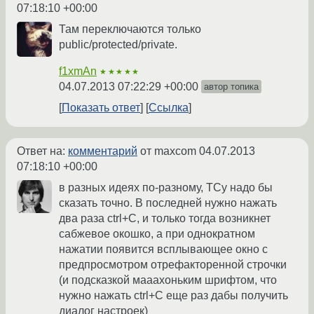
07:18:10 +00:00
Там переключаются только
public/protected/private.
f1xmAn
★★★★★
04.07.2013 07:22:29 +00:00
автор топика
Показать ответ
Ссылка
Ответ на:
комментарий
от maxcom
04.07.2013
07:18:10 +00:00
в разных идеях по-разному, ТСу надо бы
сказать точно. В последней нужно нажать
два раза ctrl+C, и только тогда возникнет
сабжевое окошко, а при однократном
нажатии появится всплывающее окно с
предпросмотром отрефакторенной строчки
(и подсказкой мааахоньким шрифтом, что
нужно нажать ctrl+C еще раз дабы получить
диалог настроек)