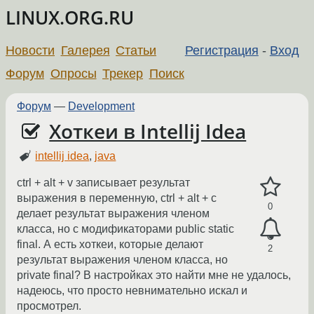
LINUX.ORG.RU
Новости
Галерея
Статьи
Регистрация
-
Вход
Форум
Опросы
Трекер
Поиск
Форум
—
Development
Хоткеи в Intellij Idea
intellij idea
,
java
ctrl + alt + v записывает результат
выражения в переменную, ctrl + alt + c
0
делает результат выражения членом
класса, но с модификаторами public static
final. А есть хоткеи, которые делают
2
результат выражения членом класса, но
private final? В настройках это найти мне не удалось,
надеюсь, что просто невнимательно искал и
просмотрел.