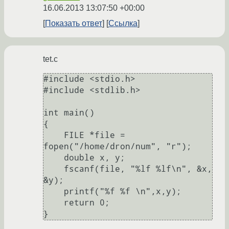
16.06.2013 13:07:50 +00:00
Показать ответ
Ссылка
tet.c
#include <stdio.h>

#include <stdlib.h>

int main()

{  

    FILE *file = 
fopen("/home/dron/num", "r");

    double x, y;

    fscanf(file, "%lf %lf\n", &x, 
&y);

    printf("%f %f \n",x,y);

    return 0;
