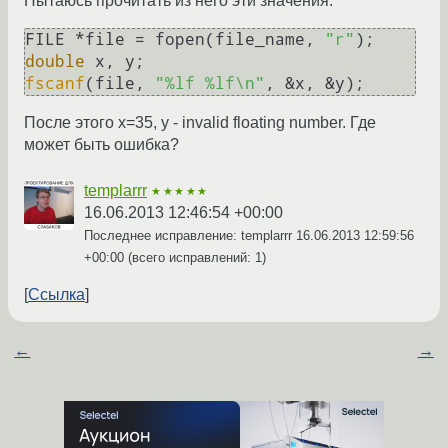
Пытаюсь прочитать из него эти значения:
FILE *file = fopen(file_name, 
"r"
double
fscanf
(file, 
"%lf %lf\n"
, &x, &y);
После этого x=35, y - invalid floating number. Где
может быть ошибка?
templarrr
★★★★★
16.06.2013 12:46:54 +00:00
Последнее исправление: templarrr
16.06.2013 12:59:56
+00:00
(всего исправлений: 1)
Ссылка
←
→