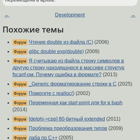
←
Development
→
Похожие темы
Чтение double из файла (С)
(2006)
Форум
glibc double exp(double)
(2009)
Форум
Я считываю из файла строку символов в
Форум
другую строку находящуюся в массиве структур
fscanf-ом. Почему ошибка в формате?
(2013)
_Generic форматирование строки в С
(2025)
Форум
Помогите с realloc()
(2002)
Форум
Переменная как start point для for в bash
Форум
(2014)
[delphi->cpp] 80-битный extended
(2011)
Форум
Проблема преобразования типов
(2009)
Форум
лаба по C++
(2005)
Форум