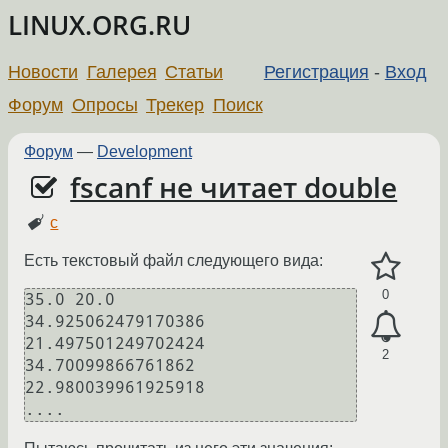
LINUX.ORG.RU
Новости
Галерея
Статьи
Регистрация
-
Вход
Форум
Опросы
Трекер
Поиск
Форум
—
Development
fscanf не читает double
c
Есть текстовый файл следующего вида:
0
35.0 20.0

34.925062479170386 
21.497501249702424

2
34.70099866761862 
22.980039961925918

....