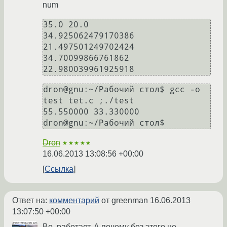
num
35.0 20.0

34.925062479170386 
21.497501249702424

34.70099866761862 
dron@gnu:~/Рабочий стол$ gcc -o 
test tet.c ;./test

55.550000 33.330000 

Dron
★★★★★
16.06.2013 13:08:56 +00:00
Ссылка
Ответ на:
комментарий
от greenman
16.06.2013
13:07:50 +00:00
Во, работает. А почему без этого не