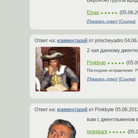
Вероятно группа вроде
Elyas
(
05.06.2
★★★★★
Показать ответ
Ссылка
Ответ на:
комментарий
от prischeyadro
04.06
2 чая данному дженте
Pinkbyte
(
05.0
★★★★★
Последнее исправление: P
Показать ответ
Ссылка
Ответ на:
комментарий
от Pinkbyte
05.06.201
вам с джентльменом в
registrant
(
05.
★★★★★