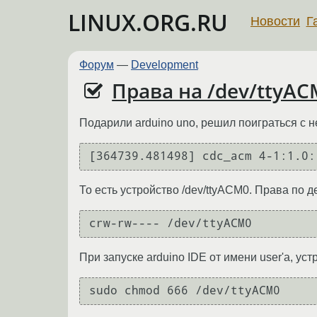
LINUX.ORG.RU
Новости
Г
Форум
—
Development
Права на /dev/ttyA
Подарили arduino uno, решил поиграться с н
То есть устройство /dev/ttyACM0. Права по д
crw-rw---- /dev/ttyACM0
При запуске arduino IDE от имени user'а, ус
sudo chmod 666 /dev/ttyACM0