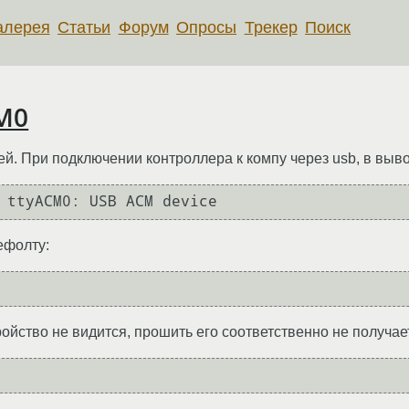
алерея
Статьи
Форум
Опросы
Трекер
Поиск
CM0
ей. При подключении контроллера к компу через usb, в вывод
ефолту:
тройство не видится, прошить его соответственно не получае