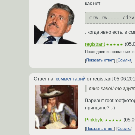
как нет:
crw-rw---- /dev
, когда явно есть. в 
registrant
(
05.
★★★★★
Последнее исправление: re
Показать ответ
Ссылка
Ответ на:
комментарий
от registrant
05.06.201
явно какой-то групп
Вариант root:root(ко
принципе? :-)
Pinkbyte
(
05.0
★★★★★
Показать ответ
Ссылка