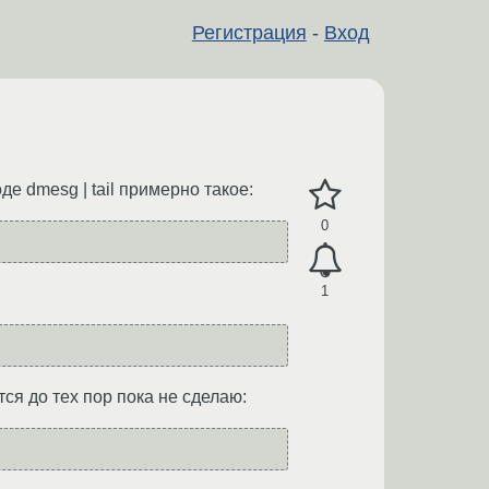
Регистрация
-
Вход
е dmesg | tail примерно такое:
0
1
тся до тех пор пока не сделаю: