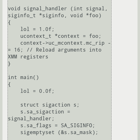
void signal_handler (int signal, 
siginfo_t *siginfo, void *foo)

{

    lol = 1.0f;

    ucontext_t *context = foo;

    context->uc_mcontext.mc_rip -
= 16; // Reload arguments into 
XMM registers

}

int main()

{

    lol = 0.0f;

    struct sigaction s;

    s.sa_sigaction = 
signal_handler;

    s.sa_flags = SA_SIGINFO;

    sigemptyset (&s.sa_mask);
