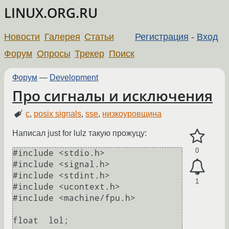
LINUX.ORG.RU
Новости
Галерея
Статьи
Регистрация
-
Вход
Форум
Опросы
Трекер
Поиск
Форум
—
Development
Про сигналы и исключения
c
,
posix signals
,
sse
,
низкоуровщина
Написал just for lulz такую прожуцу:
0
#include <stdio.h>

#include <signal.h>

#include <stdint.h>

1
#include <ucontext.h>

#include <machine/fpu.h>

float  lol;
