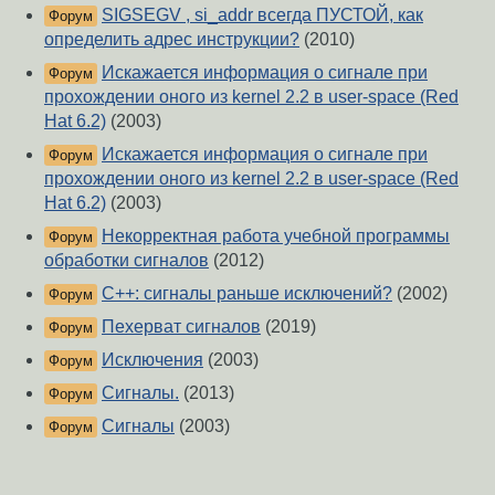
SIGSEGV , si_addr всегда ПУСТОЙ, как
Форум
определить адрес инструкции?
(2010)
Искажается информация о сигнале при
Форум
прохождении оного из kernel 2.2 в user-space (Red
Hat 6.2)
(2003)
Искажается информация о сигнале при
Форум
прохождении оного из kernel 2.2 в user-space (Red
Hat 6.2)
(2003)
Некорректная работа учебной программы
Форум
обработки сигналов
(2012)
C++: сигналы раньше исключений?
(2002)
Форум
Пехерват сигналов
(2019)
Форум
Исключения
(2003)
Форум
Сигналы.
(2013)
Форум
Сигналы
(2003)
Форум