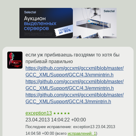
если уж прибиваешь гвоздями то хотя бы
прибивай правильно
https://github.com/gccxml/gccxml/blob/master/
GCC_XML/Support/GCC/4.3/xmmintrin.h
https://github.com/gccxml/gccxml/blob/master/
GCC_XML/Support/GCC/4.3/emmintrin.h
https://github.com/gccxml/gccxml/blob/master/
GCC_XML/Support/GCC/4.3/mmintrin.h
exception13
★★★★★
23.04.2013 14:04:22 +00:00
Последнее исправление: exception13
23.04.2013
14:04:58 +00:00
(всего
исправлений: 1
)