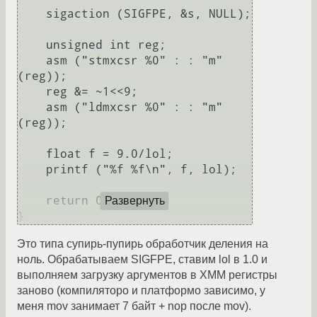
    sigaction (SIGFPE, &s, NULL);

    unsigned int reg;

    asm ("stmxcsr %0" : : "m" 
(reg));

    reg &= ~1<<9;

    asm ("ldmxcsr %0" : : "m" 
(reg));

    float f = 9.0/lol;

    printf ("%f %f\n", f, lol);

    return 0;

Развернуть
Это типа супирь-пупирь обработчик деления на
ноль. Обрабатываем SIGFPE, ставим lol в 1.0 и
выполняем загрузку аргументов в XMM регистры
заново (компиляторо и платформо зависимо, у
меня mov занимает 7 байт + nop после mov).