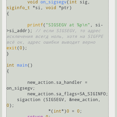
void
on_sigsegv
(
int
 sig, 
siginfo_t
 *si, 
void
 *ptr)
{

printf
(
"SIGSEGV at %p\n"
, si-
>si_addr); 
// если SIGSEGV, то адрес 
исключения всегд ноль, хотя на SIGFPE 
всё ок, адрес ошибки выводит верно
exit
(
0
);

}

int
main
()
{

	new_action.sa_handler = 
on_sigsegv;

	new_action.sa_flags=SA_SIGINFO;

    sigaction (SIGSEGV, &new_action, 
0
);

		*(
int
*)
0
 = 
0
;

return
0
;
