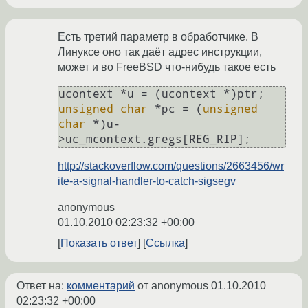
Есть третий параметр в обработчике. В
Линуксе оно так даёт адрес инструкции,
может и во FreeBSD что-нибудь такое есть
unsigned
char
 *pc = (
unsigned
char
 *)u-
>uc_mcontext.gregs[REG_RIP];
http://stackoverflow.com/questions/2663456/wr
ite-a-signal-handler-to-catch-sigsegv
anonymous
01.10.2010 02:23:32 +00:00
Показать ответ
Ссылка
Ответ на:
комментарий
от anonymous
01.10.2010
02:23:32 +00:00