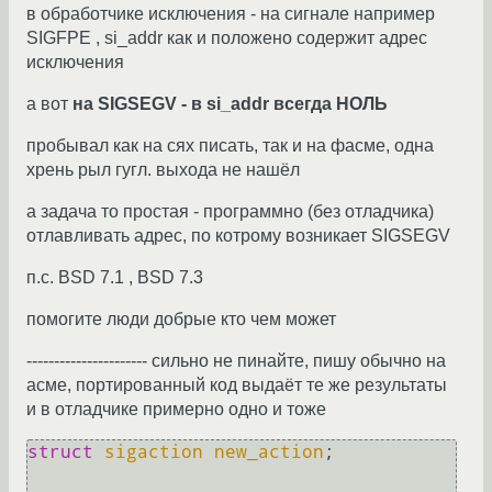
в обработчике исключения - на сигнале например
SIGFPE , si_addr как и положено содержит адрес
исключения
а вот
на SIGSEGV - в si_addr всегда НОЛЬ
пробывал как на сях писать, так и на фасме, одна
хрень рыл гугл. выхода не нашёл
а задача то простая - программно (без отладчика)
отлавливать адрес, по котрому возникает SIGSEGV
п.с. BSD 7.1 , BSD 7.3
помогите люди добрые кто чем может
---------------------- сильно не пинайте, пишу обычно на
асме, портированный код выдаёт те же результаты
и в отладчике примерно одно и тоже
struct
sigaction
new_action
;