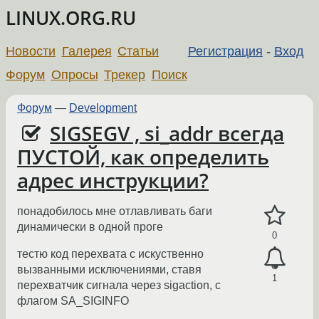
LINUX.ORG.RU
Новости
Галерея
Статьи
Регистрация
-
Вход
Форум
Опросы
Трекер
Поиск
Форум
—
Development
SIGSEGV , si_addr всегда
ПУСТОЙ, как определить
адрес инструкции?
понадобилось мне отлавливать баги
динамически в одной проге
0
тестю код перехвата с искуственно
вызванными исключениями, ставя
1
перехватчик сигнала через sigaction, с
флагом SA_SIGINFO