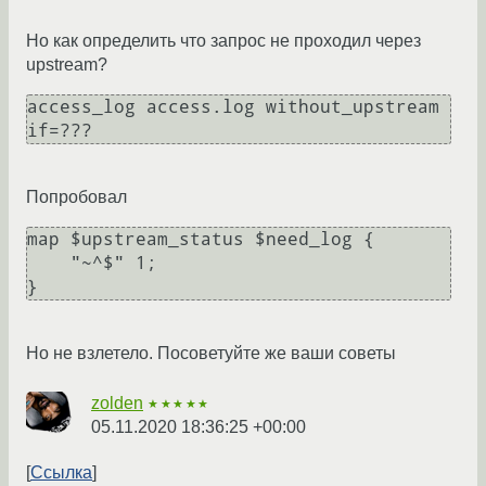
Но как определить что запрос не проходил через
upstream?
access_log access.log without_upstream 
if=???
Попробовал
map $upstream_status $need_log {

    "~^$" 1;

}
Но не взлетело. Посоветуйте же ваши советы
zolden
★★★★★
05.11.2020 18:36:25 +00:00
Ссылка