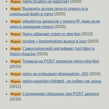
nginx location не работает
(2020)
Форум
Выделить access логи от одного ip в
Форум
отдельный файл в nginx
(2025)
обработка запросов с одного IP, даже если
Форум
один в ожидание ответа
(2025)
Nginx обрезает ответ от php-fpm
(2013)
Форум
rsyslog + lognormalizer вывод в json
(2022)
Форум
Самоподписной сертификат (ssl https) и
Форум
Nginx+Apache
(2015)
Тормоза на POST запросах nginx+php-fpm
Форум
(2015)
nginx не открывает phppgadmin -403
(2016)
Форум
nginx+apaches+lighttpd - не пойму где затык
Форум
(2012)
Соединение сброшено при POST запросе
Форум
(2018)