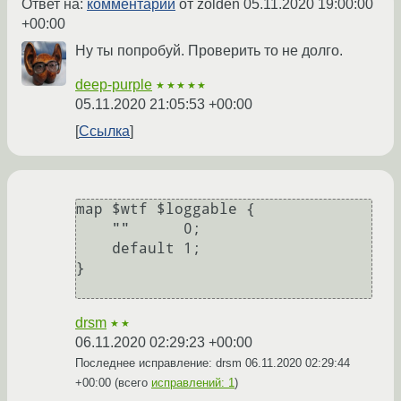
Ответ на:
комментарий
от zolden
05.11.2020 19:00:00
+00:00
Ну ты попробуй. Проверить то не долго.
deep-purple
★★★★★
05.11.2020 21:05:53 +00:00
Ссылка
map $wtf $loggable {

    ""      0;

    default 1;

}

drsm
★★
06.11.2020 02:29:23 +00:00
Последнее исправление: drsm
06.11.2020 02:29:44
+00:00
(всего
исправлений: 1
)