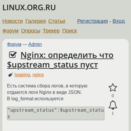
LINUX.ORG.RU
Новости
Галерея
Статьи
Регистрация
-
Вход
Форум
Опросы
Трекер
Поиск
Форум
—
Admin
Nginx: определить что
$upstream_status пуст
logging
,
nginx
Есть система сбора логов, в которую
отдаются логи Nginx в виде JSON.
0
В log_format используется
"upstream_status":$upstream_statu
1
s