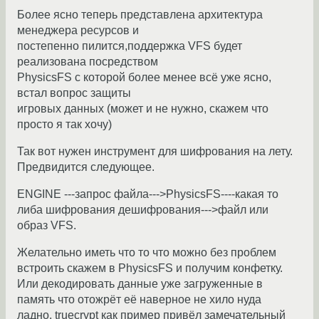
Более ясно теперь представлена архитектура
менеджера ресурсов и
постепенно пилится,поддержка VFS будет
реализована посредством
PhysicsFS c которой более менее всё уже ясно,
встал вопрос защиты
игровых данных (может и не нужно, скажем что
просто я так хочу)
Так вот нужен инструмент для шифрования на лету.
Предвидится следующее.
ENGINE ---запрос файла--->PhysicsFS----какая то
либа шифрования дешифрования--->файл или
образ VFS.
Желательно иметь что то что можно без проблем
встроить скажем в PhysicsFS и получим конфетку.
Или декодировать данные уже загруженные в
память что отожрёт её наверное не хило нуда
ладно. truecrypt как пример привёл замечательный