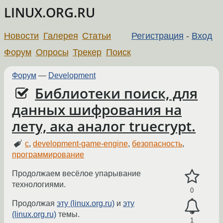
LINUX.ORG.RU
Новости
Галерея
Статьи
Регистрация
-
Вход
Форум
Опросы
Трекер
Поиск
Форум
—
Development
Библиотеки поиск, для
данных шифрования на
лету, ака аналог truecrypt.
c
,
development-game-engine
,
безопасность
,
программирование
Продолжаем весёлое упарывание
технологиями.
0
Продолжая
эту (linux.org.ru)
и
эту
(linux.org.ru)
темы.
1