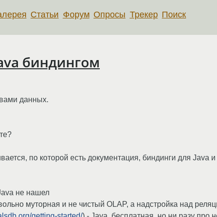
алерея
Статьи
Форум
Опросы
Трекер
Поиск
 Java биндингом
вами данных.
ете?
вается, по которой есть документация, биндинги для Java 
 Java не нашел
 довольно муторная и не чистый OLAP, а надстройка над реля
alsdb.org/getting-started/
) - Java, бесплатная, но ни разу про