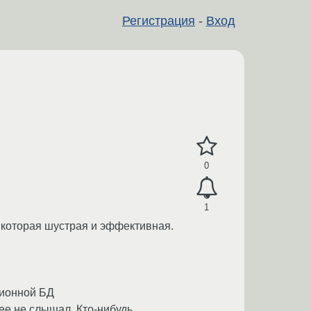
Регистрация
-
Вход
0
1
и которая шустрая и эффективная.
ционной БД
 нее не слышал. Кто-нибудь