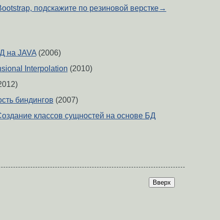
Bootstrap, подскажите по резиновой верстке
→
Д на JAVA
(2006)
sional Interpolation
(2010)
2012)
сть биндингов
(2007)
 Создание классов сущностей на основе БД
Вверх