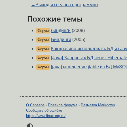
←
Выход из сеанса программно
Похожие темы
биндинги
(2008)
Форум
Биндинги
(2005)
Форум
Как красиво использовать БД из Ja
Форум
[Java] Запросы к БД через Hibernate
Форум
[java]заполнение jtable из БД MySQ
Форум
О Сервере
-
Правила форума
-
Разметка Markdown
Сообщить об ошибке
https://www.linux.org.ru/