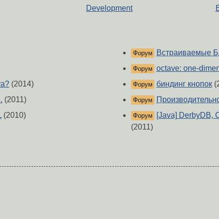
Development
Встраиваемые Б
Форум
octave: one-dimen
Форум
va?
(2014)
биндинг кнопок
(
Форум
.
(2011)
Производительно
Форум
L
(2010)
[Java] DerbyDB,
Форум
(2011)