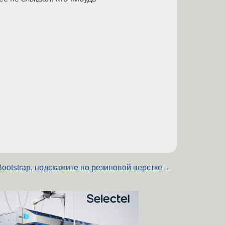
Bootstrap, подскажите по резиновой верстке
→