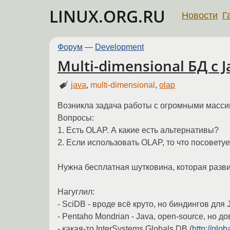
LINUX.ORG.RU
Новости
Г
Форум
—
Development
Multi-dimensional БД с
java
,
multi-dimensional
,
olap
Возникла задача работы с огромными масси
Вопросы:
1. Есть OLAP. А какие есть альтернативы?
2. Если использовать OLAP, то что посовету
Нужна бесплатная шутковина, которая разви
Нагуглил:
- SciDB - вроде всё круто, но биндингов для
- Pentaho Mondrian - Java, open-source, но
- какая-то InterSystems Globals DB (
http://glob