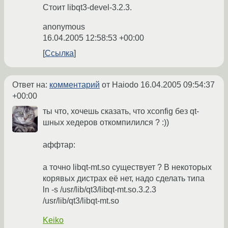
Стоит libqt3-devel-3.2.3.
anonymous
16.04.2005 12:58:53 +00:00
Ссылка
Ответ на:
комментарий
от Haiodo
16.04.2005 09:54:37
+00:00
ты что, хочешь сказать, что xconfig без qt-
шных хедеров откомпилился ? :))
аффтар:
а точно libqt-mt.so существует ? В некоторых
корявых дистрах её нет, надо сделать типа
ln -s /usr/lib/qt3/libqt-mt.so.3.2.3
/usr/lib/qt3/libqt-mt.so
Keiko