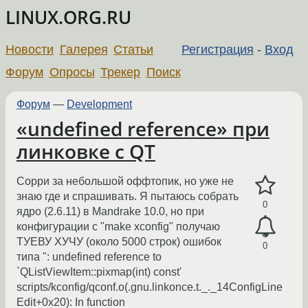
LINUX.ORG.RU
Новости
Галерея
Статьи
Регистрация
-
Вход
Форум
Опросы
Трекер
Поиск
Форум
—
Development
«undefined reference» при
линковке с QT
Сорри за небольшой оффтопик, но уже не
знаю где и спрашивать. Я пытаюсь собрать
0
ядро (2.6.11) в Mandrake 10.0, но при
конфигурации с "make xconfig" получаю
ТУЕВУ ХУЧУ (около 5000 строк) ошибок
0
типа ": undefined reference to
`QListViewItem::pixmap(int) const'
scripts/kconfig/qconf.o(.gnu.linkonce.t._._14ConfigLine
Edit+0x20): In function