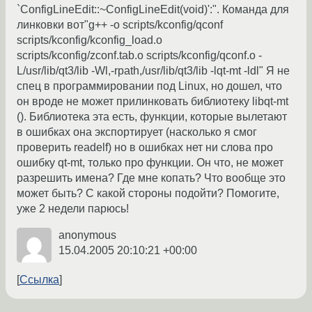
`ConfigLineEdit::~ConfigLineEdit(void)':". Команда для
линковки вот"g++ -o scripts/kconfig/qconf
scripts/kconfig/kconfig_load.o
scripts/kconfig/zconf.tab.o scripts/kconfig/qconf.o -
L/usr/lib/qt3/lib -Wl,-rpath,/usr/lib/qt3/lib -lqt-mt -ldl" Я не
спец в программировании под Linux, но дошел, что
он вроде не может прилинковать библиотеку libqt-mt
(). Библиотека эта есть, функции, которые вылетают
в ошибках она экспортирует (насколько я смог
проверить readelf) но в ошибках нет ни слова про
ошибку qt-mt, только про функции. Он что, не может
разрешить имена? Где мне копать? Что вообще это
может быть? С какой стороны подойти? Помогите,
уже 2 недели парюсь!
anonymous
15.04.2005 20:10:21 +00:00
Ссылка