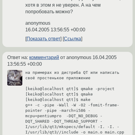
хотя в этом я не уверен. А на чем
попробовать можно?
anonymous
16.04.2005 13:56:55 +00:00
Показать ответ
Ссылка
Ответ на:
комментарий
от anonymous
16.04.2005
13:56:55 +00:00
на примерах из дистриба QT или написать 
своё простенькое приложение

[keiko@localhost qtt]$ qmake -project

[keiko@localhost qtt]$ qmake

[keiko@localhost qtt]$ make

g++ -c -pipe -Wall -W -O2 -fomit-frame-
pointer -pipe -march=i586 -
mcpu=pentiumpro  -DQT_NO_DEBUG -
DQT_SHARED -DQT_THREAD_SUPPORT -
I/usr/lib/qt3/mkspecs/default -I. -I. -
I/usr/lib/qt3//include -o main.o main.cpp
