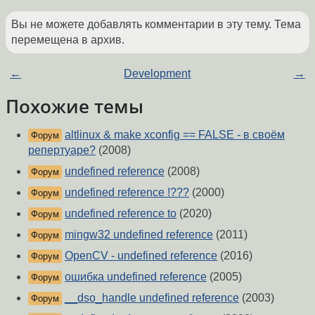
Вы не можете добавлять комментарии в эту тему. Тема
перемещена в архив.
←
Development
→
Похожие темы
altlinux & make xconfig == FALSE - в своём
Форум
репертуаре?
(2008)
undefined reference
(2008)
Форум
undefined reference !???
(2000)
Форум
undefined reference to
(2020)
Форум
mingw32 undefined reference
(2011)
Форум
OpenCV - undefined reference
(2016)
Форум
ошибка undefined reference
(2005)
Форум
__dso_handle undefined reference
(2003)
Форум