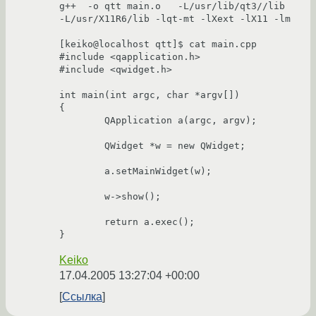
g++  -o qtt main.o   -L/usr/lib/qt3//lib 
-L/usr/X11R6/lib -lqt-mt -lXext -lX11 -lm

[keiko@localhost qtt]$ cat main.cpp

#include <qapplication.h>

#include <qwidget.h>

int main(int argc, char *argv[])

{

        QApplication a(argc, argv);

        QWidget *w = new QWidget;

        a.setMainWidget(w);

        w->show();

        return a.exec();

Keiko
17.04.2005 13:27:04 +00:00
Ссылка