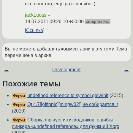
всё понятно, ещё раз спасибо :)
jackLucas
★
14.07.2011 09:26:10 +00:00
автор топика
Ссылка
Вы не можете добавлять комментарии в эту тему. Тема
перемещена в архив.
←
Development
→
Похожие темы
undefined reference to symbol glewInit
(2015)
Форум
Qt 4.7[[offtopic][mingw32]] не собирается :(
Форум
(2010)
Сборка mplayer из исходников, ошибка
Форум
линкера «undefined reference» для функций Xorg
(2016)