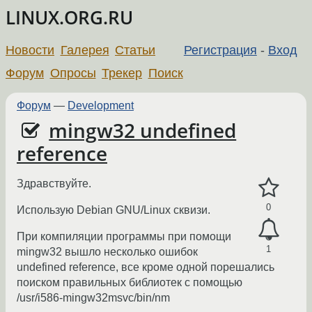
LINUX.ORG.RU
Новости
Галерея
Статьи
Регистрация
-
Вход
Форум
Опросы
Трекер
Поиск
Форум
—
Development
mingw32 undefined
reference
Здравствуйте.
0
Использую Debian GNU/Linux сквизи.
При компиляции программы при помощи
1
mingw32 вышло несколько ошибок
undefined reference, все кроме одной порешались
поиском правильных библиотек с помощью
/usr/i586-mingw32msvc/bin/nm