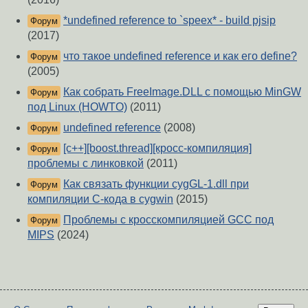
*undefined reference to `speex* - build pjsip
Форум
(2017)
что такое undefined reference и как его define?
Форум
(2005)
Как собрать FreeImage.DLL с помощью MinGW
Форум
под Linux (HOWTO)
(2011)
undefined reference
(2008)
Форум
[c++][boost.thread][кросс-компиляция]
Форум
проблемы с линковкой
(2011)
Как связать функции cygGL-1.dll при
Форум
компиляции C-кода в cygwin
(2015)
Проблемы с кросскомпиляцией GCC под
Форум
MIPS
(2024)