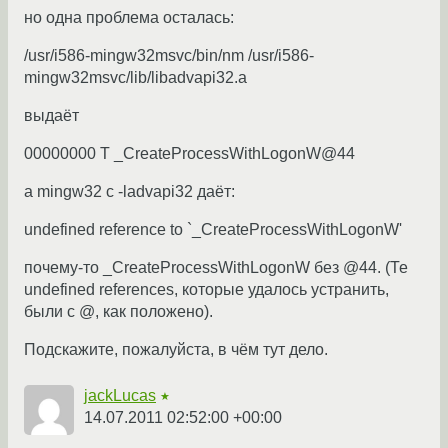
но одна проблема осталась:
/usr/i586-mingw32msvc/bin/nm /usr/i586-
mingw32msvc/lib/libadvapi32.a
выдаёт
00000000 T _CreateProcessWithLogonW@44
а mingw32 с -ladvapi32 даёт:
undefined reference to `_CreateProcessWithLogonW'
почему-то _CreateProcessWithLogonW без @44. (Те
undefined references, которые удалось устранить,
были с @, как положено).
Подскажите, пожалуйста, в чём тут дело.
jackLucas
★
14.07.2011 02:52:00 +00:00