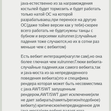
java-естественно из за награмождения
костылей будет тормозить и будет работать
только натой ОС на которой
разрабатываеш,при переносе на другую
ОС(даже тойже версии как у тебя)-скорее
всего работать не будет,нужны танцы с
бубном и версиями xulrunner.(случайные
падения тоже случаются,но их в сотни раз
меньше чем с вебкитом)
Есть вебкит интеграция(нагугли сам),но она
более глючная чем xulrunner.Глюки вебкита-
случайные падения,как самого вебкита,так
и java-моста из-за непредвиденного
поведения вебкита(это и специфика
рендера которая может быть несовместима
с java AWT/SWT запущенным
рендером,AWT/SWT дает исключение(или
не дает забирать(память/регион/подобное)
вебкиту) критическое/непредвиденное для
java-моста(или вебкит падает изза