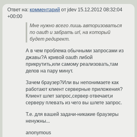
Ответ на:
комментарий
от jdev
15.12.2012 08:32:04
+00:00
Мне нужно всего лишь авторизоваться
по oauth и забрать url, на который
будет редирект.
А в чем проблема обычными запросами из
джавы?А кривой oauth либой
прикрутить,или самому реализовать,там
делов на пару минут.
Зачем браузер?Или вы непонимаете как
работают клиент серверные приложения?
Клиент шлет запрос,сервер отвечает,и
серверу плевать из чего вы шлете запрос.
Т.е. для вашей задачи-никакие браузеры
ненужны...
anonymous