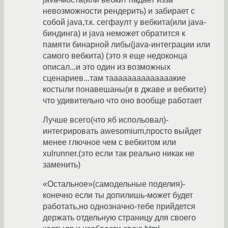
невозможности рендерить) и забирает с
собой java,т.к. сегфаулт у вебкита(или java-
биндинга) и java неможет обратится к
памяти бинарной либы(java-интеграции или
самого вебкита) (это я еще недоконца
описал...и это один из возможных
сценариев...там таааааааааааааакие
костыли понавешаны(и в джаве и вебките)
что удивительно что оно вообще работает
Лучше всего(что яб испольовал)-
интегрировать awesomium,просто выйдет
менее глючное чем с вебкитом или
xulrunner.(это если так реально никак не
заменить)
«Остальное»(самодельные поделия)-
конечно если ты допилишь-может будет
работать,но однозначно-тебе прийдется
держать отдельную страницу для своего