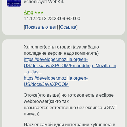
использует WebKit.
Amp
★★★
14.12.2012 23:28:09 +00:00
Показать ответ
Ссылка
Xulrunner(есть готовая java либа,но
последние версии надо компилять)
https://developer.mozilla.org/en-
US/docs/JavaXPCOM/Embedding_Mozilla_in
_a_Jav...
https://developer.mozilla.org/en-
US/docs/JavaXPCOM
Этоже(что выше) но готовое есть в eclipse
webbrowser(както так
называется,естественно без еклипса и SWT
никуда)
Насчет самой идеи интеграции xylrunnera в