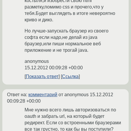
костыля,и изобрести свою html
разметку,помимо css и прочего,что у
тебя.Будет выглядеть в итоге невероятно
криво и дико.
Но лучше-запускать браузер из своего
софта если надо,не делай из java
браузер,или пиши нормальное веб
приложение и не трогай java.
anonymous
15.12.2012 00:09:28 +00:00
Показать ответ
Ссылка
Ответ на:
комментарий
от anonymous
15.12.2012
00:09:28 +00:00
Мне нужно всего лишь авторизоваться по
oauth и забрать url, на который будет
редирект. Если со встроенными браузерами
все так грустно, то как бы вы поступили?