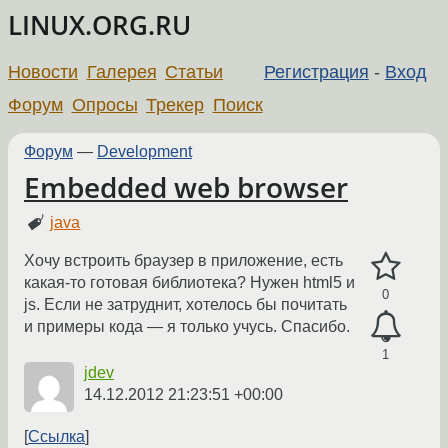
LINUX.ORG.RU
Новости
Галерея
Статьи
Регистрация
-
Вход
Форум
Опросы
Трекер
Поиск
Форум
—
Development
Embedded web browser
java
Хочу встроить браузер в приложение, есть
какая-то готовая библиотека? Нужен html5 и
0
js. Если не затруднит, хотелось бы почитать
и примеры кода — я только учусь. Спасибо.
1
jdev
14.12.2012 21:23:51 +00:00
Ссылка