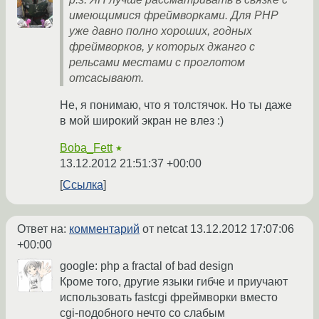
имеющимися фреймворками. Для PHP
уже давно полно хороших, годных
фреймворков, у которых джанго с
рельсами местами с проглотом
отсасывают.
Не, я понимаю, что я толстячок. Но ты даже
в мой широкий экран не влез :)
Boba_Fett
★
13.12.2012 21:51:37 +00:00
Ссылка
Ответ на:
комментарий
от netcat
13.12.2012 17:07:06
+00:00
google: php a fractal of bad design
Кроме того, другие языки гибче и приучают
использовать fastcgi фреймворки вместо
cgi-подобного нечто со слабым