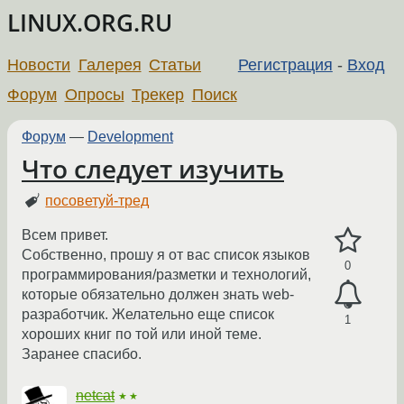
LINUX.ORG.RU
Новости
Галерея
Статьи
Регистрация
-
Вход
Форум
Опросы
Трекер
Поиск
Форум
—
Development
Что следует изучить
посоветуй-тред
Всем привет.
Собственно, прошу я от вас список языков
0
программирования/разметки и технологий,
которые обязательно должен знать web-
разработчик. Желательно еще список
1
хороших книг по той или иной теме.
Заранее спасибо.
netcat
★★