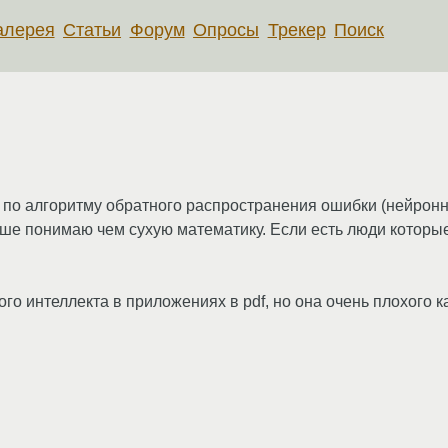
алерея
Статьи
Форум
Опросы
Трекер
Поиск
по алгоритму обратного распространения ошибки (нейронны
е понимаю чем сухую математику. Если есть люди которые 
о интеллекта в приложениях в pdf, но она очень плохого к