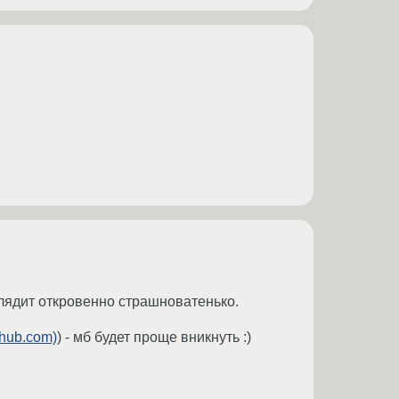
лядит откровенно страшноватенько.
thub.com)
) - мб будет проще вникнуть :)