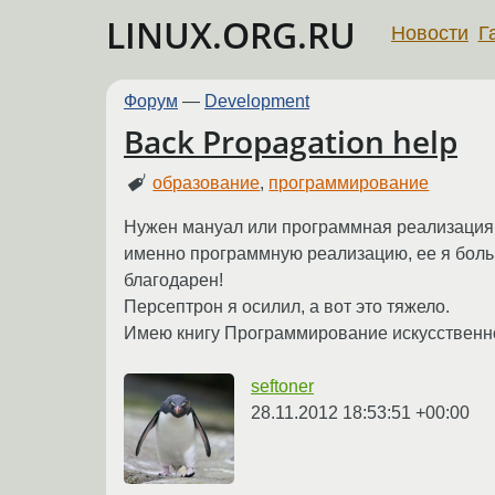
LINUX.ORG.RU
Новости
Г
Форум
—
Development
Back Propagation help
образование
,
программирование
Нужен мануал или программная реализация 
именно программную реализацию, ее я больш
благодарен!
Персептрон я осилил, а вот это тяжело.
Имею книгу Программирование искусственног
seftoner
28.11.2012 18:53:51 +00:00