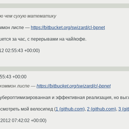
аю чем сухую математику
оммон лиспе —
https://bitbucket.org/swizard/cl-bpnet
ется за час, с перерывами на чай/кофе.
12 02:55:43 +00:00
)
:55:43 +00:00
 коммон лиспе —
https://bitbucket.org/swizard/cl-bpnet
 убероптимизированная и эффективная реализация, но выг
осмотреть мой велосипед (
1 (github.com)
,
2 (github.com)
,
3 (gi
.2012 07:42:02 +00:00
)