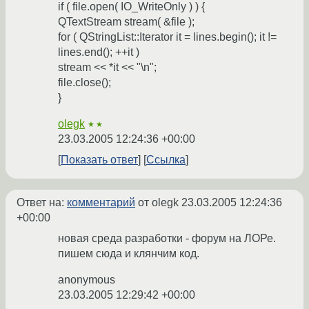
if ( file.open( IO_WriteOnly ) ) {
QTextStream stream( &file );
for ( QStringList::Iterator it = lines.begin(); it !=
lines.end(); ++it )
stream << *it << "\n";
file.close();
}
olegk
★★
23.03.2005 12:24:36 +00:00
Показать ответ
Ссылка
Ответ на:
комментарий
от olegk
23.03.2005 12:24:36
+00:00
новая среда разработки - форум на ЛОРе.
пишем сюда и клянчим код.
anonymous
23.03.2005 12:29:42 +00:00