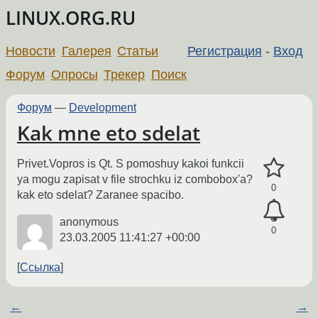
LINUX.ORG.RU
Новости
Галерея
Статьи
Регистрация
-
Вход
Форум
Опросы
Трекер
Поиск
Форум
—
Development
Kak mne eto sdelat
Privet.Vopros is Qt. S pomoshuy kakoi funkcii
ya mogu zapisat v file strochku iz combobox'a?
0
kak eto sdelat? Zaranee spacibo.
anonymous
0
23.03.2005 11:41:27 +00:00
Ссылка
←
→