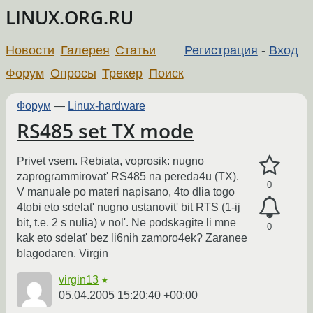
LINUX.ORG.RU
Новости
Галерея
Статьи
Регистрация
-
Вход
Форум
Опросы
Трекер
Поиск
Форум
—
Linux-hardware
RS485 set TX mode
Privet vsem. Rebiata, voprosik: nugno
zaprogrammirovat' RS485 na pereda4u (TX).
0
V manuale po materi napisano, 4to dlia togo
4tobi eto sdelat' nugno ustanovit' bit RTS (1-ij
bit, t.e. 2 s nulia) v nol'. Ne podskagite li mne
0
kak eto sdelat' bez li6nih zamoro4ek? Zaranee
blagodaren. Virgin
virgin13
★
05.04.2005 15:20:40 +00:00