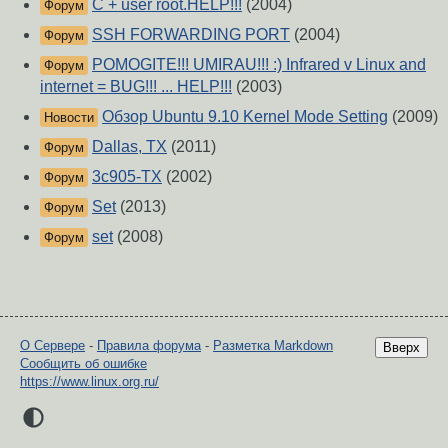
C + user root.HELP!!!
(2004)
Форум
SSH FORWARDING PORT
(2004)
Форум
POMOGITE!!! UMIRAU!!! :) Infrared v Linux and
Форум
internet = BUG!!! ... HELP!!!
(2003)
Обзор Ubuntu 9.10 Kernel Mode Setting
(2009)
Новости
Dallas, TX
(2011)
Форум
3c905-TX
(2002)
Форум
Set
(2013)
Форум
set
(2008)
Форум
О Сервере
-
Правила форума
-
Разметка Markdown
Вверх
Сообщить об ошибке
https://www.linux.org.ru/