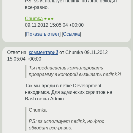
PS: ss использует netlink, но /proc обходит
все-равно.
Chumka
★★★
09.11.2012 15:05:04 +00:00
Показать ответ
Ссылка
Ответ на:
комментарий
от Chumka
09.11.2012
15:05:04 +00:00
Ты предлагаешь компилировать
программу в которой вызывать netlink?!
Так мы вроди в ветке Development
находимся. Для админских скриптов на
Bash ветка Admin
Chumka
PS: ss использует netlink, но /proc
обходит все-равно.