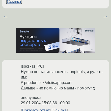
Ссылка
←
→
lspci - ls_PCI
Нужно поставить пакет isapnptools, и рулить
им:
# pnpdump > /etc/isapnp.conf
Дальше - не помню, но маны - помогут :)
anonymous
29.01.2004 15:08:36 +00:00
Показать ответ
Ссылка