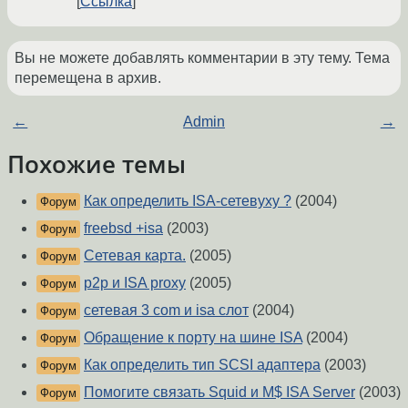
Ссылка
Вы не можете добавлять комментарии в эту тему. Тема
перемещена в архив.
←
Admin
→
Похожие темы
Как определить ISA-сетевуху ?
(2004)
Форум
freebsd +isa
(2003)
Форум
Сетевая карта.
(2005)
Форум
p2p и ISA proxy
(2005)
Форум
сетевая 3 com и isa слот
(2004)
Форум
Обращение к порту на шине ISA
(2004)
Форум
Как определить тип SCSI адаптера
(2003)
Форум
Помогите связать Squid и M$ ISA Server
(2003)
Форум