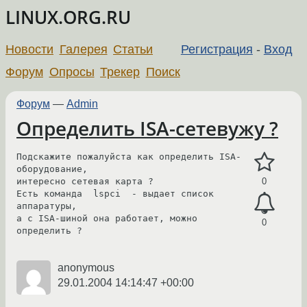
LINUX.ORG.RU
Новости
Галерея
Статьи
Регистрация
-
Вход
Форум
Опросы
Трекер
Поиск
Форум
—
Admin
Определить ISA-сетевужу ?
Подскажите пожалуйста как определить ISA-
оборудование, 

интересно сетевая карта ?

0
Есть команда  lspci  - выдает список 
аппаратуры, 

а с ISA-шиной она работает, можно 
0
определить ?

anonymous
29.01.2004 14:14:47 +00:00