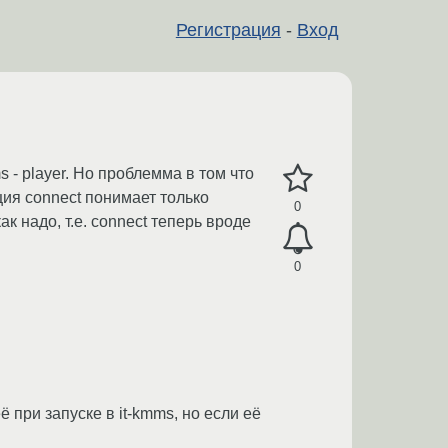
Регистрация
-
Вход
 - player. Но проблемма в том что
ция connect понимает только
0
ак надо, т.е. connect теперь вроде
0
 при запуске в it-kmms, но если её