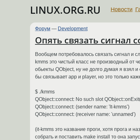
LINUX.ORG.RU
Новости
Г
Форум
—
Development
Опять связать сигнал со
Вообщем потребовалось связать сигнал и слот
kmms это чистый класс не производный от че
обьекты QObject, ну не долго думая я взял и 
бы связывает app и player, но это только каж
$ ./kmms
QObject::connect: No such slot QObject::onExit(
QObject::connect: (sender name: 'lt-kmms')
QObject::connect: (receiver name: 'unnamed')
(it-kmms это название проги, хотя прога и н
собрать и поставить make install то она запу