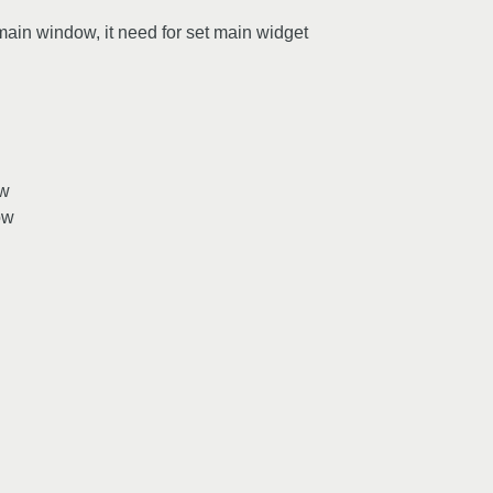
main window, it need for set main widget
ow
ow