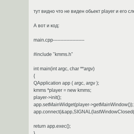
тут видно что не виден обьект player и его сл
А вот и код:
main.cpp---------------------
#include "kmms.h"
int main(int argc, char **argv)
{
QApplication app ( argc, argv );
kmms *player = new kmms;
player->init();
app.setMainWidget(player->getMainWindow());
app.connect(&app,SIGNAL(lastWindowClosed())
return app.exec();
}