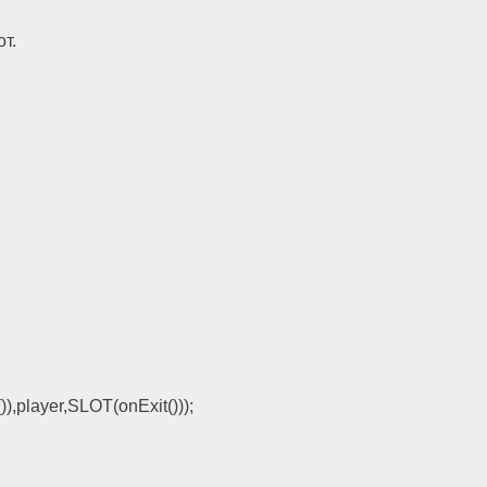
от.
,player,SLOT(onExit()));