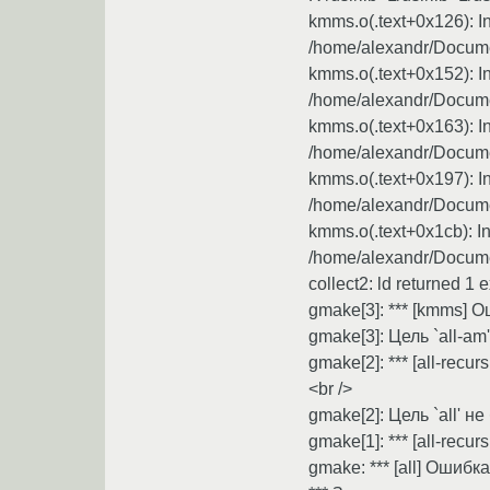
kmms.o(.text+0x126): In
/home/alexandr/Docume
kmms.o(.text+0x152): In
/home/alexandr/Docume
kmms.o(.text+0x163): I
/home/alexandr/Docume
kmms.o(.text+0x197): I
/home/alexandr/Docume
kmms.o(.text+0x1cb): I
/home/alexandr/Docume
collect2: ld returned 1 e
gmake[3]: *** [kmms] 
gmake[3]: Цель `all-a
gmake[2]: *** [all-recu
<br />
gmake[2]: Цель `all' 
gmake[1]: *** [all-recu
gmake: *** [all] Ошибка