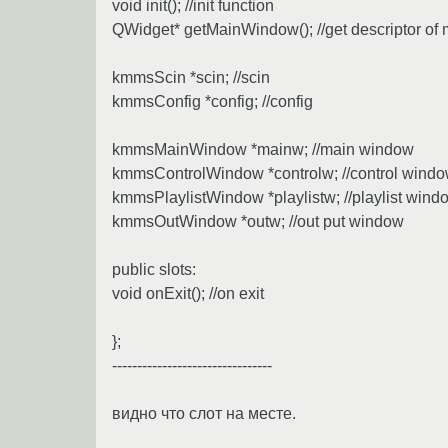
void init(); //init function
QWidget* getMainWindow(); //get descriptor of 
kmmsScin *scin; //scin
kmmsConfig *config; //config
kmmsMainWindow *mainw; //main window
kmmsControlWindow *controlw; //control wind
kmmsPlaylistWindow *playlistw; //playlist wind
kmmsOutWindow *outw; //out put window
public slots:
void onExit(); //on exit
};
--------------------------------
видно что слот на месте.