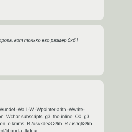
рога, вот только его размер 0кб !
 -Wundef -Wall -W -Wpointer-arith -Wwrite-
har-subscripts -g3 -fno-inline -O0 -g3 -
-o kmms -R /usr/kde/3.3/lib -R /usr/qt/3/lib -
nt/libgui.la -lkdeui