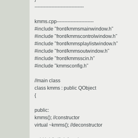
--------------------------------
kmms.cpp------------------------
#include "front/kmmsmainwindow.h"
#include "front/kmmscontrolwindow.h"
#include "front/kmmsplaylistwindow.h"
#include "front/kmmsoutwindow.h"
#include "front/kmmsscin.h"
#include "kmmsconfig.h"
//main class
class kmms : public QObject
{
public:
kmms(); //constructor
virtual ~kmms(); //deconstructor