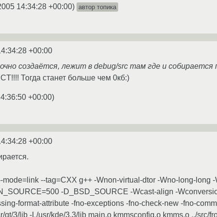
2005 14:34:28 +00:00
)
автор топика
14:34:28 +00:00
чно создаётся, лежит в debug/src там где и собирается п
!!! Тогда станет больше чем 0кб:)
14:36:50 +00:00
)
14:34:28 +00:00
ирается.
lent --mode=link --tag=CXX g++ -Wnon-virtual-dtor -Wno-long-long
EN_SOURCE=500 -D_BSD_SOURCE -Wcast-align -Wconversion -Wc
ing-format-attribute -fno-exceptions -fno-check-new -fno-common 
usr/qt/3/lib -L/usr/kde/3.3/lib main.o kmmsconfig.o kmms.o ../src/fro