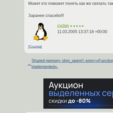
Может кто поможет понять как же связать та
Заранее спасибо!!!
cyclon
★★★★★
11.03.2005 13:37:18 +00:00
Ссылка
Shared memory: shm_open(): error=«Function
←
implemented».