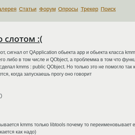
алерея
Статьи
Форум
Опросы
Трекер
Поиск
 слотом :(
, сигнал от QApplication обьекта app и обьекта класса kmms
го либо в том числе и QObject, а проблемма в том что функ
сделал kmms : public QObject. Но только это не помогло так к
ется, когда запускаешь прогу оно говорит
)
азывается kmms только libtools почему то переименовывает её
скается как надо)