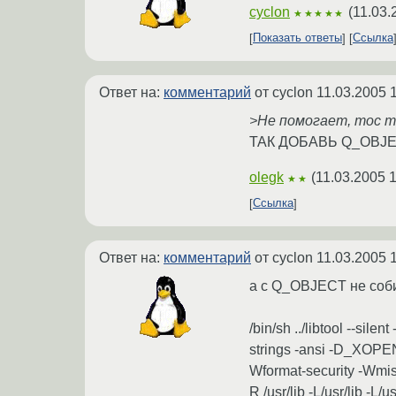
cyclon
(
11.03.
★★★★★
Показать ответы
Ссылка
Ответ на:
комментарий
от cyclon
11.03.2005 
>Не помогает, moc то
ТАК ДОБАВЬ Q_OBJECT!
olegk
(
11.03.2005 
★★
Ссылка
Ответ на:
комментарий
от cyclon
11.03.2005 
а с Q_OBJECT не соб
/bin/sh ../libtool --si
strings -ansi -D_XOP
Wformat-security -Wmiss
R /usr/lib -L/usr/lib -L/